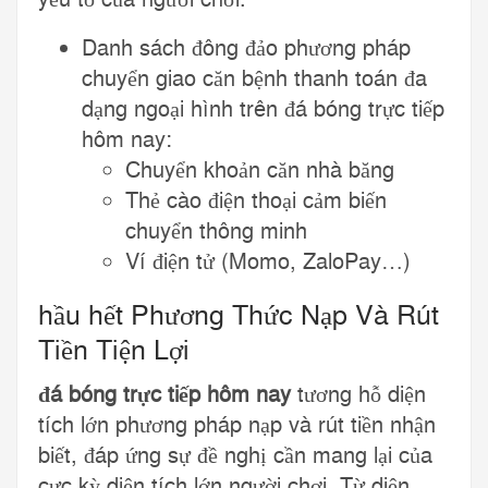
yếu tố của người chơi.
Danh sách đông đảo phương pháp
chuyển giao căn bệnh thanh toán đa
dạng ngoại hình trên đá bóng trực tiếp
hôm nay:
Chuyển khoản căn nhà băng
Thẻ cào điện thoại cảm biến
chuyển thông minh
Ví điện tử (Momo, ZaloPay…)
hầu hết Phương Thức Nạp Và Rút
Tiền Tiện Lợi
đá bóng trực tiếp hôm nay
tương hỗ diện
tích lớn phương pháp nạp và rút tiền nhận
biết, đáp ứng sự đề nghị cần mang lại của
cực kỳ diện tích lớn người chơi. Từ diện