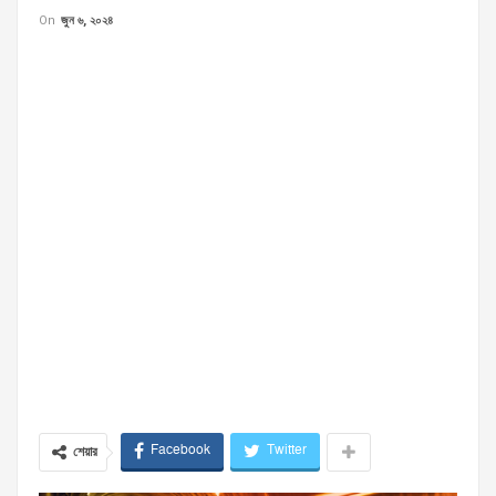
On
জুন ৬, ২০২৪
Facebook
Twitter
শেয়ার