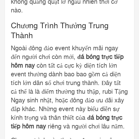
không quăng quật lỡ ngẫu nhiên thời cơ
nào.
Chương Trình Thưởng Trung
Thành
Ngoài đông đảo event khuyến mãi ngay
đến người chơi còn mới,
đá bóng trực tiếp
hôm nay
còn tất cả cực kỳ diện tích lớn
event thưởng dành bao bao gồm cả diện
tích lớn dân số chơi trung thành. Đây tất
cả thể là là điểm thưởng thu thập, rubi Tặng
Ngay sinh nhật, hoặc đông đảo ưu đãi xây
đắp khác. Những event này biểu diễn sự
kính trọng và thân thiết của
đá bóng trực
tiếp hôm nay
riêng và người chơi lâu năm.