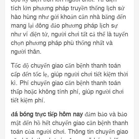
tích lớn phương pháp truyền thống lịch sử
hào hùng như gửi khoản căn nhà băng đến
mang lại đông đảo phương pháp lịch sự
như ví điện tử, người chơi tất cả thể là tuyển
chọn phương pháp phù thống nhất và
người thân.
Tốc độ chuyển giao căn bệnh thanh toán
cấp đến tốc lẹ, giúp người chơi tiết kiệm thời
kì. Phí chuyển giao căn bệnh thanh toán
thấp hoặc không tính phí, giúp người chơi
tiết kiệm phí.
đá bóng trực tiếp hôm nay
đảm bảo và bảo
mật đến hồ hết chuyển giao căn bệnh thanh
toán của người chơi. Thông tin chuyển giao