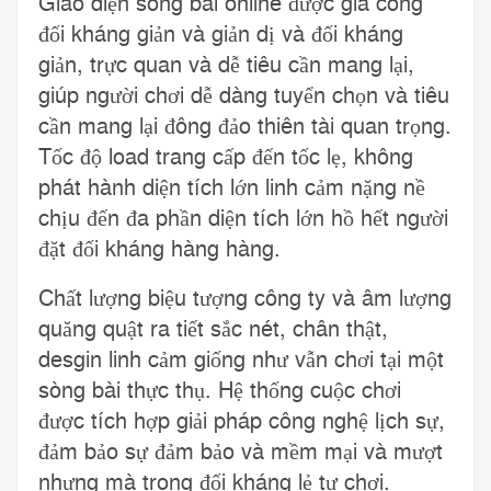
Giao diện sòng bài online được gia công
đối kháng giản và giản dị và đối kháng
giản, trực quan và dễ tiêu cần mang lại,
giúp người chơi dễ dàng tuyển chọn và tiêu
cần mang lại đông đảo thiên tài quan trọng.
Tốc độ load trang cấp đến tốc lẹ, không
phát hành diện tích lớn linh cảm nặng nề
chịu đến đa phần diện tích lớn hồ hết người
đặt đối kháng hàng hàng.
Chất lượng biệu tượng công ty và âm lượng
quăng quật ra tiết sắc nét, chân thật,
desgin linh cảm giống như vẫn chơi tại một
sòng bài thực thụ. Hệ thống cuộc chơi
được tích hợp giải pháp công nghệ lịch sự,
đảm bảo sự đảm bảo và mềm mại và mượt
nhưng mà trong đối kháng lẻ tự chơi.