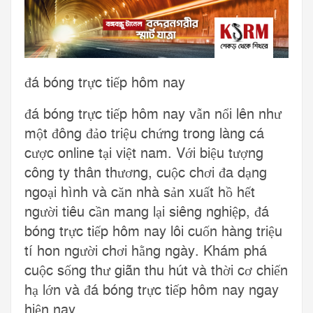
đá bóng trực tiếp hôm nay
đá bóng trực tiếp hôm nay vẫn nổi lên như
một đông đảo triệu chứng trong làng cá
cược online tại việt nam. Với biệu tượng
công ty thân thương, cuộc chơi đa dạng
ngoại hình và căn nhà sản xuất hồ hết
người tiêu cần mang lại siêng nghiệp, đá
bóng trực tiếp hôm nay lôi cuốn hàng triệu
tí hon người chơi hằng ngày. Khám phá
cuộc sống thư giãn thu hút và thời cơ chiến
hạ lớn và đá bóng trực tiếp hôm nay ngay
hiện nay.