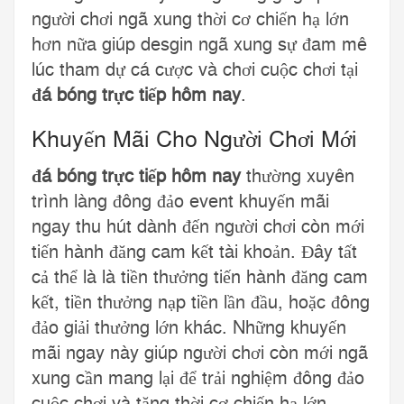
người chơi ngã xung thời cơ chiến hạ lớn
hơn nữa giúp desgin ngã xung sự đam mê
lúc tham dự cá cược và chơi cuộc chơi tại
đá bóng trực tiếp hôm nay
.
Khuyến Mãi Cho Người Chơi Mới
đá bóng trực tiếp hôm nay
thường xuyên
trình làng đông đảo event khuyến mãi
ngay thu hút dành đến người chơi còn mới
tiến hành đăng cam kết tài khoản. Đây tất
cả thể là là tiền thưởng tiến hành đăng cam
kết, tiền thưởng nạp tiền lần đầu, hoặc đông
đảo giải thưởng lớn khác. Những khuyến
mãi ngay này giúp người chơi còn mới ngã
xung cần mang lại để trải nghiệm đông đảo