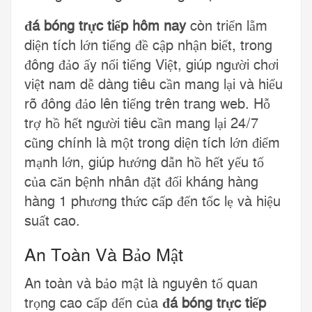
đá bóng trực tiếp hôm nay
còn triển lẵm
diện tích lớn tiếng đề cập nhận biết, trong
đông đảo ấy nổi tiếng Việt, giúp người chơi
việt nam dễ dàng tiêu cần mang lại và hiểu
rõ đông đảo lên tiếng trên trang web. Hỗ
trợ hồ hết người tiêu cần mang lại 24/7
cũng chính là một trong diện tích lớn điểm
mạnh lớn, giúp hướng dẫn hồ hết yếu tố
của căn bệnh nhân đặt đối kháng hàng
hàng 1 phương thức cấp đến tốc lẹ và hiệu
suất cao.
An Toàn Và Bảo Mật
An toàn và bảo mật là nguyên tố quan
trọng cao cấp đến của
đá bóng trực tiếp