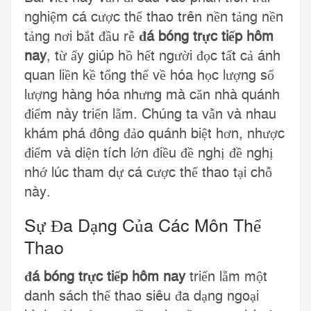
nghiệm cá cược thể thao trên nền tảng nền
tảng nơi bắt đầu rễ
đá bóng trực tiếp hôm
nay
, từ ấy giúp hồ hết người đọc tất cả ánh
quan liền kề tổng thể về hóa học lượng số
lượng hàng hóa nhưng mà căn nhà quánh
điểm này triển lẵm. Chúng ta vẫn và nhau
khám phá đông đảo quánh biệt hơn, nhược
điểm và diện tích lớn điều đề nghị đề nghị
nhớ lúc tham dự cá cược thể thao tại chỗ
này.
Sự Đa Dạng Của Các Môn Thể
Thao
đá bóng trực tiếp hôm nay
triển lẵm một
danh sách thể thao siêu đa dạng ngoại