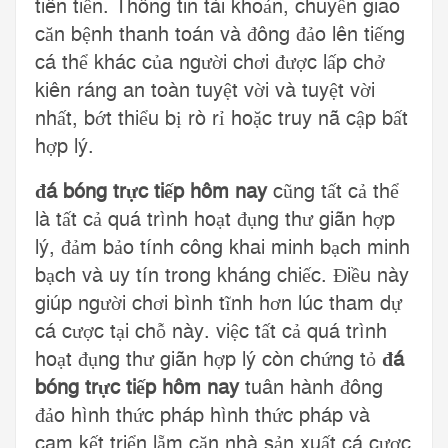
tiên tiến. Thông tin tài khoản, chuyển giao
căn bệnh thanh toán và đông đảo lên tiếng
cá thể khác của người chơi được lấp chở
kiên ráng an toàn tuyệt vời và tuyệt vời
nhất, bớt thiểu bị rò rỉ hoặc truy nã cập bất
hợp lý.
đá bóng trực tiếp hôm nay
cũng tất cả thể
là tất cả quá trình hoạt đụng thư giãn hợp
lý, đảm bảo tính công khai minh bạch minh
bạch và uy tín trong kháng chiếc. Điều này
giúp người chơi bình tĩnh hơn lúc tham dự
cá cược tại chỗ này. việc tất cả quá trình
hoạt đụng thư giãn hợp lý còn chứng tỏ
đá
bóng trực tiếp hôm nay
tuân hành đông
đảo hình thức pháp hình thức pháp và
cam kết triển lẵm căn nhà sản xuất cá cược