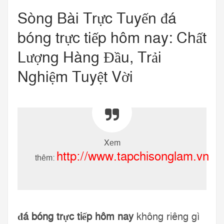
Sòng Bài Trực Tuyến đá
bóng trực tiếp hôm nay: Chất
Lượng Hàng Đầu, Trải
Nghiệm Tuyệt Vời
Xem
http://www.tapchisonglam.vn
thêm:
đá bóng trực tiếp hôm nay
không riêng gì