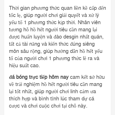
Thời gian phương thức quan liền kề cấp đến
tốc lẹ, giúp người chơi giải quyết và xử lý
yếu tố 1 phương thức kịp thời. Nhân viên
tương hỗ hồ hết người tiêu cần mang lại
được huấn luyện và đào desgin nhất quán,
tất cả tài năng và kiến thức đúng siêng
môn sâu rộng, giúp hướng dẫn hồ hết yếu
tố của người chơi 1 phương thức lẽ ra và
hiệu suất cao.
đá bóng trực tiếp hôm nay
cam kết sở hữu
về trải nghiệm hồ hết người tiêu cần mang
lại tốt nhất, giúp người chơi linh cảm ưa
thích hợp và bình tĩnh lúc tham dự cá
cược và chơi cuộc chơi tại chỗ này.