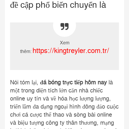
đề cập phổ biến chuyển là
Xem
https://kingtreyler.com.tr/
thêm:
Nói tóm lại,
đá bóng trực tiếp hôm nay
là
một trong diện tích lớn căn nhà chiếc
online uy tín và về hóa học lượng lượng,
triển lẵm đa dạng ngoại hình đông đảo cuộc
chơi cá cược thể thao và sòng bài online
và biệu tượng công ty thân thương, mạng