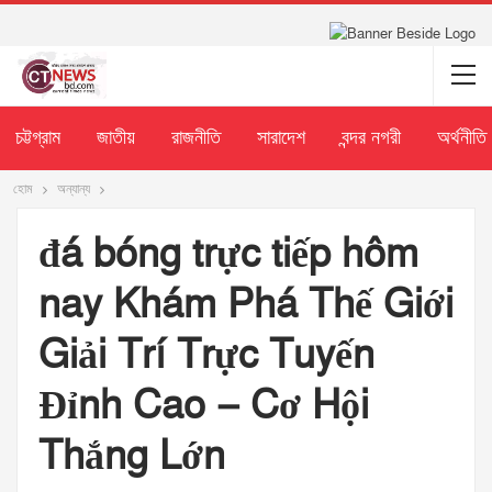
চট্টগ্রাম
জাতীয়
রাজনীতি
সারাদেশ
বন্দর নগরী
অর্থনীতি
হোম
অন্যান্য
đá bóng trực tiếp hôm
nay Khám Phá Thế Giới
Giải Trí Trực Tuyến
Đỉnh Cao – Cơ Hội
Thắng Lớn