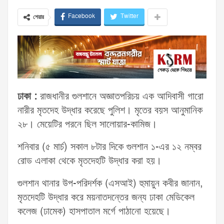
Facebook
Twitter
শেয়ার
ঢাকা :
রাজধানীর গুলশানে অজ্ঞাতপরিচয় এক আদিবাসী গারো
নারীর মৃতদেহ উদ্ধার করেছে পুলিশ। মৃতের বয়স আনুমানিক
২৮। মেয়েটির পরনে ছিল সালোয়ার-কামিজ।
শনিবার (৫ মার্চ) সকাল ৮টার দিকে গুলশান ১-এর ১২ নম্বর
রোড এলাকা থেকে মৃতদেহটি উদ্ধার করা হয়।
গুলশান থানার উপ-পরিদর্শক (এসআই) হুমায়ুন কবীর জানান,
মৃতদেহটি উদ্ধার করে ময়নাতদন্তের জন্য ঢাকা মেডিকেল
কলেজ (ঢামেক) হাসপাতাল মর্গে পাঠানো হয়েছে।