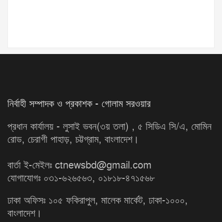
নির্বাহী সম্পাদক ও প্রকাশক - গোলাম সরওয়ার
প্রধান কার্যালয় - লুসাই ভবন(৩য় তলা) , ৫ সিডিএ সি/এ, মোমিন
রোড, চেরাগী পাহাড়, চট্টগ্রাম, বাংলাদেশ।
বার্তা ই-মেইলঃ ctnewsbd@gmail.com
যোগাযোগঃ ০৩১-৬২৬৫৬৩, ০১৮১৮-৪৭১৫৬৮
ঢাকা অফিসঃ ১০৫ ফকিরাপুল, মালেক মার্কেট, ঢাকা-১০০০,
বাংলাদেশ।