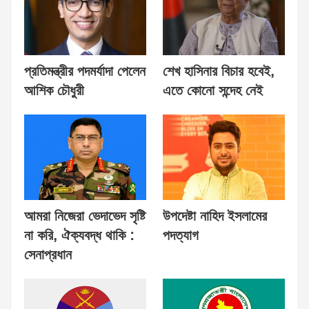
প্রতিমন্ত্রীর পদমর্যাদা পেলেন
শেখ হাসিনার বিচার হবেই,
আশিক চৌধুরী
এতে কোনো সন্দেহ নেই
আমরা নিজেরা ভেদাভেদ সৃষ্টি
উপদেষ্টা নাহিদ ইসলামের
না করি, ঐক্যবদ্ধ থাকি :
পদত্যাগ
সেনাপ্রধান