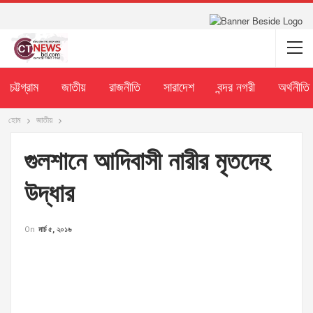
চট্টগ্রাম
জাতীয়
রাজনীতি
সারাদেশ
বন্দর নগরী
অর্থনীতি
হোম
জাতীয়
গুলশানে আদিবাসী নারীর মৃতদেহ
উদ্ধার
On
মার্চ ৫, ২০১৬