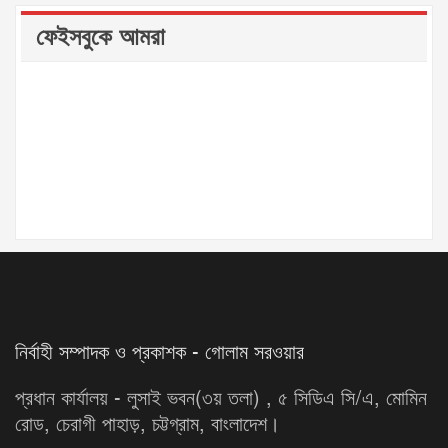
ফেইসবুকে আমরা
নির্বাহী সম্পাদক ও প্রকাশক - গোলাম সরওয়ার
প্রধান কার্যালয় - লুসাই ভবন(৩য় তলা) , ৫ সিডিএ সি/এ, মোমিন
রোড, চেরাগী পাহাড়, চট্টগ্রাম, বাংলাদেশ।