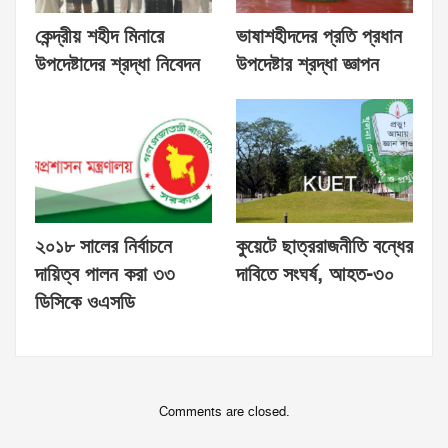
কেন্দ্রীয় শহীদ মিনারে
ভাষাশহীদদের প্রতি প্রধান
উপদেষ্টাদের শ্রদ্ধা নিবেদন
উপদেষ্টার শ্রদ্ধা জ্ঞাপন
২০১৮ সালের নির্বাচনে
কুয়েটে ছাত্ররাজনীতি বন্ধের
দায়িত্ব পালন করা ৩৩
দাবিতে সংঘর্ষ, আহত-৩০
ডিসিকে ওএসডি
Comments are closed.