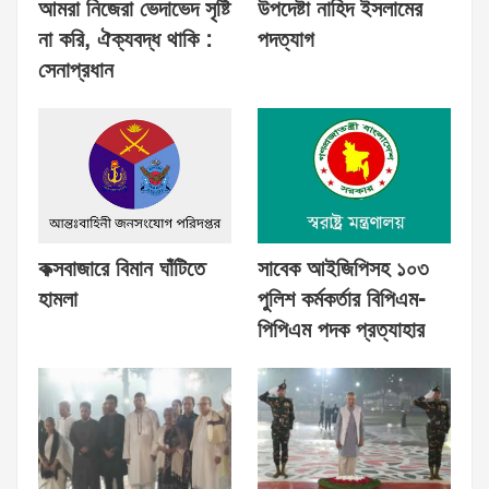
আমরা নিজেরা ভেদাভেদ সৃষ্টি
উপদেষ্টা নাহিদ ইসলামের
না করি, ঐক্যবদ্ধ থাকি :
পদত্যাগ
সেনাপ্রধান
কক্সবাজারে বিমান ঘাঁটিতে
সাবেক আইজিপিসহ ১০৩
হামলা
পুলিশ কর্মকর্তার বিপিএম-
পিপিএম পদক প্রত্যাহার