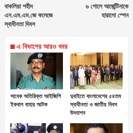
বাকলিয়া শহীদ
৬ গোলে আর্জেন্টিনাকে
এন.এম.এম.জে কলেজে
হারালো স্পেন
স্বাধীনতা দিবস
এ বিভাগের আরও খবর
সাবেক অতিরিক্ত আইজিপি
দুবাইতে বাংলাদেশের ৫৪তম
ইকবাল বাহার আটক
স্বাধীনতা ও জাতীয় দিবস
উদযাপন