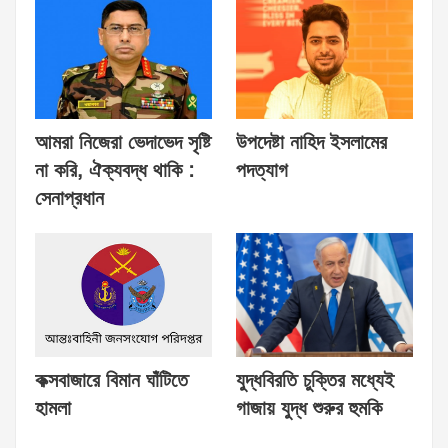
আমরা নিজেরা ভেদাভেদ সৃষ্টি
উপদেষ্টা নাহিদ ইসলামের
না করি, ঐক্যবদ্ধ থাকি :
পদত্যাগ
সেনাপ্রধান
কক্সবাজারে বিমান ঘাঁটিতে
যুদ্ধবিরতি চুক্তির মধ্যেই
হামলা
গাজায় যুদ্ধ শুরুর হুমকি