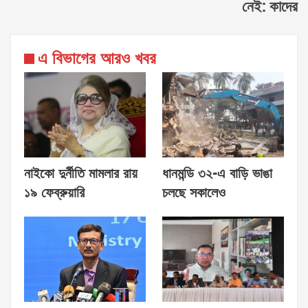
নেই: কাদের
এ বিভাগের আরও খবর
নাইকো দুর্নীতি মামলার রায়
ধানমন্ডি ৩২-এ বাড়ি ভাঙা
১৯ ফেব্রুয়ারি
চলছে সকালেও