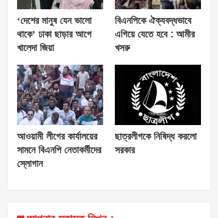
‘দেশের মানুষ যেন ভালো
বিএনপিকে ঐক্যবদ্ধভাবে
থাকে’ ঢাকা ছাড়ার আগে
এগিয়ে যেতে হবে : আমীর
খালেদা জিয়া
খসরু
আওয়ামী লীগের কার্যালয়ের
ছাত্রলীগকে নিষিদ্ধ করলো
সামনে বিএনপি নেতাকর্মীদের
সরকার
স্লোগান