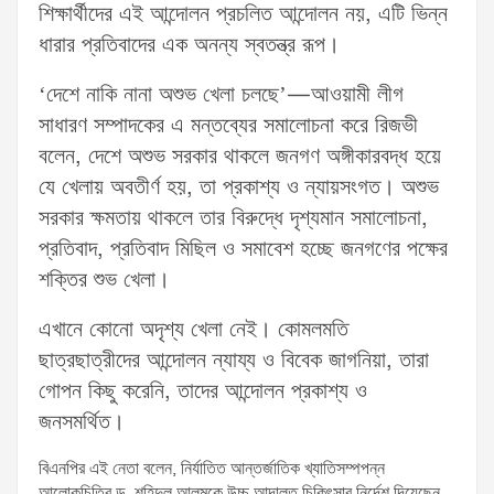
শিক্ষার্থীদের এই আন্দোলন প্রচলিত আন্দোলন নয়, এটি ভিন্ন
ধারার প্রতিবাদের এক অনন্য স্বতন্ত্র রূপ।
‘দেশে নাকি নানা অশুভ খেলা চলছে’—আওয়ামী লীগ
সাধারণ সম্পাদকের এ মন্তব্যের সমালোচনা করে রিজভী
বলেন, দেশে অশুভ সরকার থাকলে জনগণ অঙ্গীকারবদ্ধ হয়ে
যে খেলায় অবতীর্ণ হয়, তা প্রকাশ্য ও ন্যায়সংগত। অশুভ
সরকার ক্ষমতায় থাকলে তার বিরুদ্ধে দৃশ্যমান সমালোচনা,
প্রতিবাদ, প্রতিবাদ মিছিল ও সমাবেশ হচ্ছে জনগণের পক্ষের
শক্তির শুভ খেলা।
এখানে কোনো অদৃশ্য খেলা নেই। কোমলমতি
ছাত্রছাত্রীদের আন্দোলন ন্যায্য ও বিবেক জাগনিয়া, তারা
গোপন কিছু করেনি, তাদের আন্দোলন প্রকাশ্য ও
জনসমর্থিত।
বিএনপির এই নেতা বলেন, নির্যাতিত আন্তর্জাতিক খ্যাতিসম্পপন্ন
আলোকচিত্রি ড. শহিদুল আলমকে উচ্চ আদালত চিকিৎসার নির্দেশ দিয়েছেন,