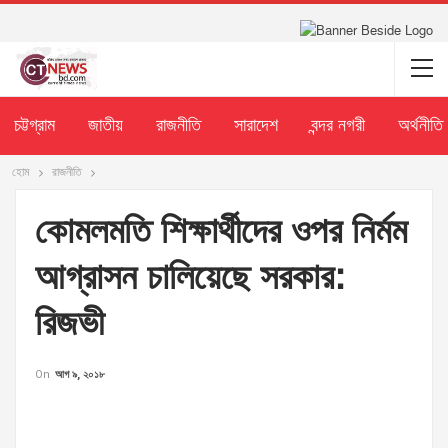
চট্টগ্রাম
জাতীয়
রাজনীতি
সারাদেশ
বন্দর নগরী
অর্থনীতি
হোম
রাজনীতি
কোমলমতি শিক্ষার্থীদের ওপর নির্মম
আগ্রাসন চালিয়েছে সরকার:
রিজভী
On
আগ ৯, ২০১৮