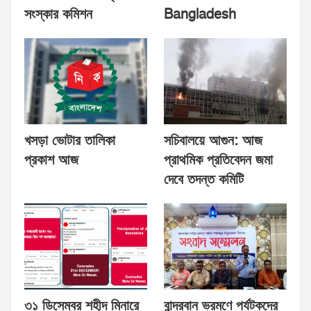
সংস্কার কমিশন
Bangladesh
খসড়া ভোটার তালিকা
সচিবালয়ে আগুন: আজ
প্রকাশ আজ
প্রাথমিক প্রতিবেদন জমা
দেবে তদন্ত কমিটি
৩১ ডিসেম্বর শহীদ মিনারে
বান্দরবান ভ্রমণে পর্যটকদের