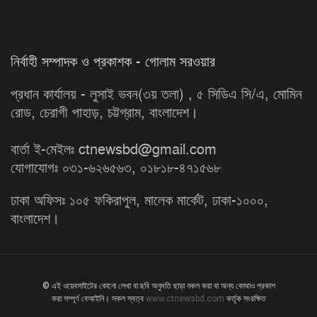
নির্বাহী সম্পাদক ও প্রকাশক - গোলাম সরওয়ার
প্রধান কার্যালয় - লুসাই ভবন(৩য় তলা) , ৫ সিডিএ সি/এ, মোমিন
রোড, চেরাগী পাহাড়, চট্টগ্রাম, বাংলাদেশ।
বার্তা ই-মেইলঃ ctnewsbd@gmail.com
যোগাযোগঃ ০৩১-৬২৬৫৬৩, ০১৮১৮-৪৭১৫৬৮
ঢাকা অফিসঃ ১০৫ ফকিরাপুল, মালেক মার্কেট, ঢাকা-১০০০,
বাংলাদেশ।
© এই ওয়েবসাইটের কোনো লেখা বা ছবি অনুমতি ছাড়া নকল করা বা অন্য কোথাও প্রকাশ
করা সম্পূর্ণ বেআইনি। সকল স্বত্ব
www.ctnewsbd.com
কর্তৃক সংরক্ষিত