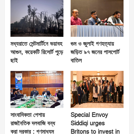
মধ্যরাতে সেন্টমার্টিনে ভয়াবহ
গুম ও জুলাই গণহত্যায়
আগুন, কয়েকটি রিসোর্ট পুড়ে
জড়িত ৯৭ জনের পাসপোর্ট
ছাই
বাতিল
সাংবাদিকতা পেশায়
Special Envoy
রাজনৈতিক দলবাজি বন্ধ
Siddiqi urges
করা দরকার : গণমাধ্যম
Britons to invest in