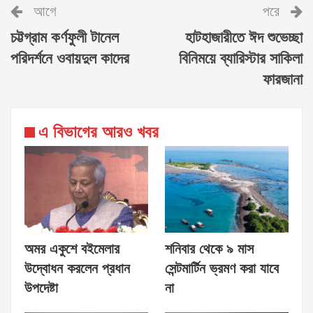
আগে
পরে
চট্টগ্রাম কর্ণফুলী টানেল
হাটহাজারীতে ঈদ শুভেচ্ছা
পরিদর্শনে ওবায়দুল কাদের
বিনিময়ে ব্যারিস্টার সাকিলা
ফারজানা
এ বিভাগের আরও খবর
অমর একুশে বইমেলার
শনিবার থেকে ৯ মাস
উদ্বোধন করলেন প্রধান
সেন্টমার্টিন ভ্রমণ করা যাবে
উপদেষ্টা
না