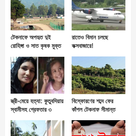
টেকনাফে অপহৃত দুই
রাতেও বিমান চলছে
রোহিঙ্গা ও সাত কৃষক মুক্ত
কক্সবাজারে!
স্ত্রী-মেয়ে হত্যা: কুতুবদিয়ায়
বিস্ফোরণের শব্দে ফের
স্বামীসহ গ্রেফতার ৩
কাঁপল টেকনাফ সীমান্ত