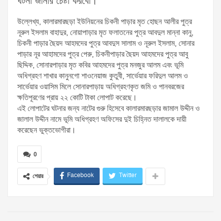
ঘটনা জানার চেষ্টা করবো।
উল্লেখ্য, কালারমারছড়া ইউনিয়নের চিকনী পাড়ার মৃত হোছন আলীর পুত্র
নূরুল ইসলাম বাহাদুর, নোয়াপাড়ার মৃত ফলাতনের পুত্র আবদুল মান্না কানু,
চিকনী পাড়ার ছৈয়দ আহমদের পুত্র আবদুস সালাম ও নূরুল ইসলাম, সোনার
পাড়ার নূর আহামদের পুত্র পেরু, চিকনীপাড়ার ছৈয়দ আহমদের পুত্র আবু
ছিদ্দিক, সোনারপাড়ার মৃত কবির আহমদের পুত্র মনজুর আলম এবং ভূমি
অধিগ্রহণ শাখার কানুনগো শাওনেয়াজ কুতুবী, সার্ভেয়ার ফরিদুল আলম ও
সার্ভেয়ার ওয়াসিম মিলে সোনারপাড়ায় অধিগ্রহণকৃত জমি ও পানবরজের
ক্ষতিপূরণের প্রায় ২২ কোটি টাকা লোপাট করেছে।
এই লোপাটের ঘটনার জন্য নাটের গুরু হিসেবে কালারমারছড়ার জামাল উদ্দীন ও
জালাল উদ্দীন নামে ভূমি অধিগ্রহণ অফিসের দুই চিহ্নিত দালালকে দায়ী
করেছেন ভুক্তভোগীরা।
0
Facebook
Twitter
শেয়ার