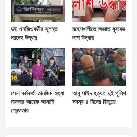
দুই এনজিওকর্মীর ঝুলন্ত
মহেশখালীতে অজ্ঞাত যুবকের
মরদেহ উদ্ধার
লাশ উদ্ধার
সেনা কর্মকর্তা তানজিম হত্যা
আবু সাঈদ হত্যা: দুই পুলিশ
মামলার আরেক আসামি
সদস্য ৪ দিনের রিমান্ডে
গ্রেফতার