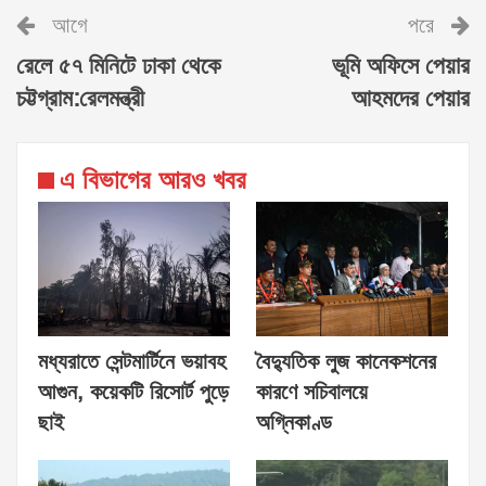
আগে
পরে
রেলে ৫৭ মিনিটে ঢাকা থেকে
ভূমি অফিসে পেয়ার
চট্টগ্রাম:রেলমন্ত্রী
আহমদের পেয়ার
এ বিভাগের আরও খবর
মধ্যরাতে সেন্টমার্টিনে ভয়াবহ
বৈদ্যুতিক লুজ কানেকশনের
আগুন, কয়েকটি রিসোর্ট পুড়ে
কারণে সচিবালয়ে
ছাই
অগ্নিকাণ্ড