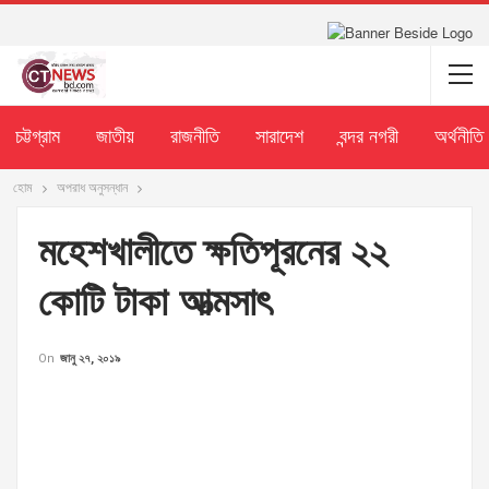
চট্টগ্রাম
জাতীয়
রাজনীতি
সারাদেশ
বন্দর নগরী
অর্থনীতি
হোম
অপরাধ অনুসন্ধান
মহেশখালীতে ক্ষতিপূরনের ২২
কোটি টাকা আত্মসাৎ
On
জানু ২৭, ২০১৯