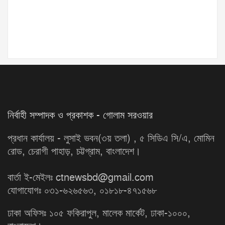
নির্বাহী সম্পাদক ও প্রকাশক - গোলাম সরওয়ার
প্রধান কার্যালয় - লুসাই ভবন(৩য় তলা) , ৫ সিডিএ সি/এ, মোমিন
রোড, চেরাগী পাহাড়, চট্টগ্রাম, বাংলাদেশ।
বার্তা ই-মেইলঃ ctnewsbd@gmail.com
যোগাযোগঃ ০৩১-৬২৬৫৬৩, ০১৮১৮-৪৭১৫৬৮
ঢাকা অফিসঃ ১০৫ ফকিরাপুল, মালেক মার্কেট, ঢাকা-১০০০,