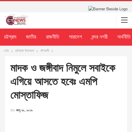
চট্টগ্রাম
জাতীয়
রাজনীতি
সারাদেশ
বন্দর নগরী
অর্থনীতি
হোম
চট্টগ্রাম উপজেলা
বাঁশখালী
মাদক ও জঙ্গীবাদ নিমুলে সবাইকে
এগিয়ে আসতে হবেঃ এমপি
মোস্তাফিজ
On
জানু ২৮, ২০১৯