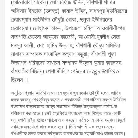
(আনোয়ারা সার্কেল) মো: মফিজ উদ্দিন, বাঁশখালী থানার
অফিসার ইনচাজ (তদন্ত) কামাল উদ্দিন, সাধনপুর ইউনিয়নের
চেয়ারম্যান মহিউদ্দিন চৌধুরী খোকা, ছনুয়া ইউনিয়নের
চেয়ারম্যান মোহাম্মদ হারুন, উপজেলা মহিলা আওয়ামীলীগের
সভাপতি রেহেনা আক্তার কাজেমী, আওয়ামী:যুবলীগ নেতা
মনসুর আলী, মো: হামিদ উল্লাহ, বাঁশখালী বৌদ্ধ সমিতির
সাধারন সম্পাদক সাংবাদিক কল্যাণ বড়ুয়া, বাঁশখালী পুজা
উদযাপন পরিষদের সাধারন সম্পাদক উত্তম কুমার কারনসহ
বাঁশখালীর বিভিন্ন পেশা জীবি সংগঠনের নেতৃবৃন্দ উপস্থিত
ছিলেন ।
অনুষ্ঠানে প্রধান অতিথি সাংসদ মোস্তাফিজুর রহমান চৌধুরী বলেন, জাতির
জনক বঙ্গবন্ধু শেখ মুজিবুর রহমান ও প্রধানমন্ত্রী শেখ হাসিনার স্বপ্ন ডিজিটাল
বাংলাদেশ বাস্তবায়নের লক্ষ্যে সারাদেশে বিভিন্ন উন্নয়নমূলক কর্মকাণ্ড
পরিচালনা করা হচ্ছে। সেই প্রেক্ষিতে বাংলাদেশ আজ বিশ্বের কাছে একটি
সমৃদ্ধশালী রাষ্ট্র হিসেবে পরিচয় লাভ করছে। বর্তমানে মাদক ও সন্ত্রাস নিমুর্লে
সবাইকে একযোগে কাজ করতে হবে । তিনি আগামী এক বছরের মধ্যে
বাঁশখালীকে মাদক করতে সর্বস্তরের জনসাধারণের সহযোগিতাও কামনা করেন।