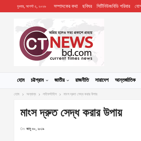
সম্পাদকের কথা
ছবিঘর
সিটিনিউজবিডি পরিবার
যো
বুধবার, আগস্ট ৫, ২০২৬
হোম
চট্টগ্রাম
জাতীয়
রাজনীতি
সারাদেশ
আন্তর্জাতিক
হোম
অন্যান্য
লাইফস্টাইল
মাংস দ্রুত সেদ্ধ করার উপায়
মাংস দ্রুত সেদ্ধ করার উপায়
On
জানু ৩০, ২০১৯