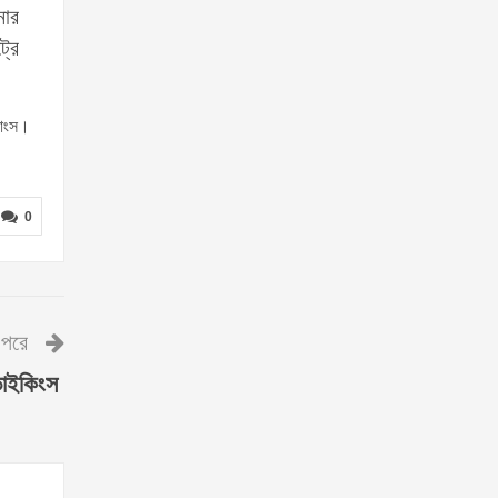
নোর
্রে
মাংস।
0
পরে
ভাইকিংস