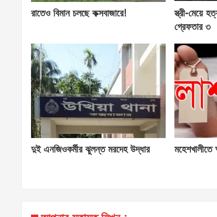
রাতেও বিমান চলছে কক্সবাজারে!
স্ত্রী-মেয়ে হত
গ্রেফতার ৩
দুই এনজিওকর্মীর ঝুলন্ত মরদেহ উদ্ধার
মহেশখালীতে অ