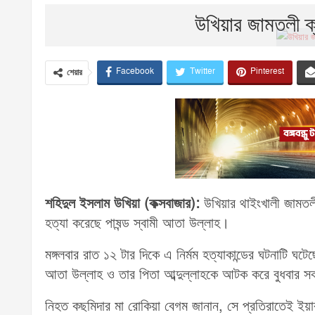
উখিয়ার জামতলী ক্য
Facebook
Twitter
Pinterest
শেয়ার
শহিদুল ইসলাম উখিয়া (কক্সবাজার):
উখিয়ার থাইংখালী জামতলী
হত্যা করেছে পাষন্ড স্বামী আতা উল্লাহ।
মঙ্গলবার রাত ১২ টার দিকে এ নির্মম হত্যাকান্ডের ঘটনাটি ঘ
আতা উল্লাহ ও তার পিতা আব্দুল্লাহকে আটক করে বুধবার সক
নিহত কছমিদার মা রোকিয়া বেগম জানান, সে প্রতিরাতেই ই