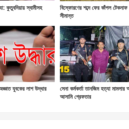
্যা: কুতুবদিয়ায় স্বামীসহ
বিস্ফোরণের শব্দে ফের কাঁপল টেকনাফ
সীমান্ত
জ্ঞাত যুবকের লাশ উদ্ধার
সেনা কর্মকর্তা তানজিম হত্যা মামলার
আসামি গ্রেফতার