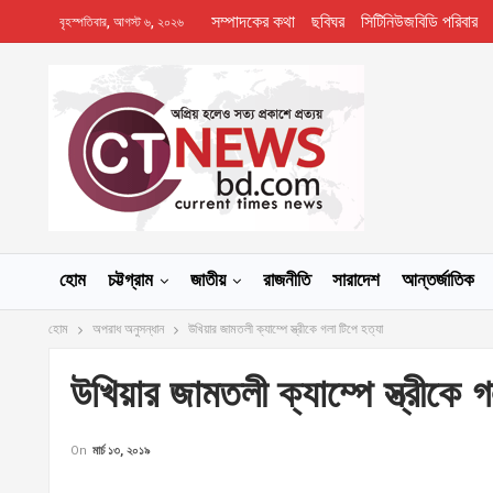
সম্পাদকের কথা
ছবিঘর
সিটিনিউজবিডি পরিবার
বৃহস্পতিবার, আগস্ট ৬, ২০২৬
হোম
চট্টগ্রাম
জাতীয়
রাজনীতি
সারাদেশ
আন্তর্জাতিক
হোম
অপরাধ অনুসন্ধান
উখিয়ার জামতলী ক্যাম্পে স্ত্রীকে গলা টিপে হত্যা
উখিয়ার জামতলী ক্যাম্পে স্ত্রীকে 
On
মার্চ ১৩, ২০১৯