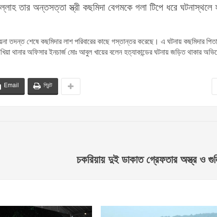
তা উল্লাহ তার অন্তসত্তা স্ত্রী কছমিদা বেগমকে গলা টিপে ধরে ঘটনাস্থলে 
য়না তদন্ত শেষে কছমিদার লাশ পরিবারের কাছে গস্তান্তর করেছে। এ ঘটনায় কছমিদার পিতা 
য়া থানার অফিসার ইনচার্জ মোঃ আবুল খায়ের বলেন হত্যাকান্ডের ঘটনায় জড়িত থাকার অভি
Email
প্রিন্ট
চকরিয়ায় দুই ডাকাত গ্রেফতার অস্ত্র ও গুল