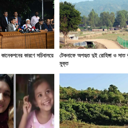
জ কানেকশনের কারণে সচিবালয়ে
টেকনাফে অপহৃত দুই রোহিঙ্গা ও সাত 
মুক্ত