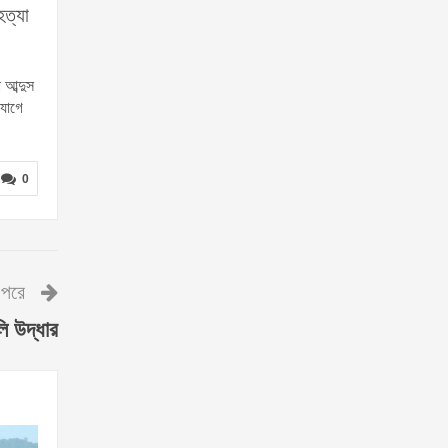
হত্যা
আব্দুস
যোগে
0
পরে
ি উদ্ধার