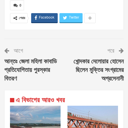
0
Facebook
Twitter
শেয়ার
আগে
পরে
আন্তঃ জেলা মহিলা কাবাডি
খোন্দকার দেলোয়ার হোসেন
প্রতিযোগিতায় পুরস্কার
ছিলেন মুক্তির সংগ্রামের
বিতরণ
অগ্রসেনানী
এ বিভাগের আরও খবর