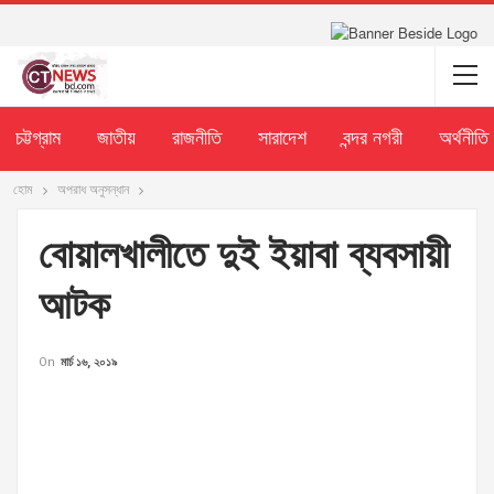
চট্টগ্রাম
জাতীয়
রাজনীতি
সারাদেশ
বন্দর নগরী
অর্থনীতি
হোম
অপরাধ অনুসন্ধান
বোয়ালখালীতে দুই ইয়াবা ব্যবসায়ী
আটক
On
মার্চ ১৬, ২০১৯