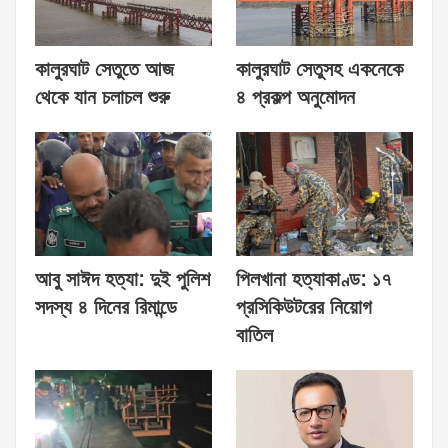
কালুরঘাট সেতুতে আজ
কালুরঘাট সেতুসহ একনেকে
থেকে যান চলাচল শুরু
৪ প্রকল্প অনুমোদন
আবু সাঈদ হত্যা: দুই পুলিশ
পিলখানা হত্যাকাণ্ড: ১৭
সদস্য ৪ দিনের রিমান্ডে
প্রসিকিউটরের নিয়োগ
বাতিল