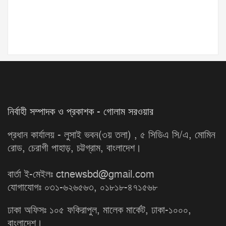
নির্বাহী সম্পাদক ও প্রকাশক - গোলাম সরওয়ার
প্রধান কার্যালয় - লুসাই ভবন(৩য় তলা) , ৫ সিডিএ সি/এ, মোমিন
রোড, চেরাগী পাহাড়, চট্টগ্রাম, বাংলাদেশ।
বার্তা ই-মেইলঃ ctnewsbd@gmail.com
যোগাযোগঃ ০৩১-৬২৬৫৬৩, ০১৮১৮-৪৭১৫৬৮
ঢাকা অফিসঃ ১০৫ ফকিরাপুল, মালেক মার্কেট, ঢাকা-১০০০,
বাংলাদেশ।