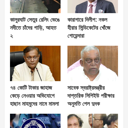
কালুরঘাট সেতুর রেলিং ভেঙে
কারাগারে দিলীপ: নকল
নদীতে চাঁদের গাড়ি, আহত
হীরার সিন্ডিকেটের খোঁজে
২
গোয়েন্দারা
৭৪ কোটি টাকার জাহাজ
সাবেক স্বরাষ্ট্রমন্ত্রীর
কেড়ে নেওয়ার অভিযোগে
দাপ্তরিক সিপিইউ পরীক্ষার
হাছান মাহমুদের নামে মামলা
অনুমতি পেল দুদক