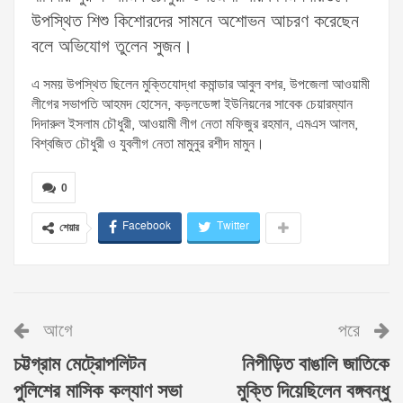
উপস্থিত শিশু কিশোরদের সামনে অশোভন আচরণ করেছেন
বলে অভিযোগ তুলেন সুজন।
এ সময় উপস্থিত ছিলেন মুক্তিযোদ্ধা কমান্ডার আবুল বশর, উপজেলা আওয়ামী
লীগের সভাপতি আহমদ হোসেন, কড়লডেঙ্গা ইউনিয়নের সাবেক চেয়ারম্যান
দিদারুল ইসলাম চৌধুরী, আওয়ামী লীগ নেতা মফিজুর রহমান, এমএস আলম,
বিশ্বজিত চৌধুরী ও যুবলীগ নেতা মামুনুর রশীদ মামুন।
0
Facebook
Twitter
শেয়ার
আগে
পরে
চট্টগ্রাম মেট্রোপলিটন
নিপীড়িত বাঙালি জাতিকে
পুলিশের মাসিক কল্যাণ সভা
মুক্তি দিয়েছিলেন বঙ্গবন্ধু