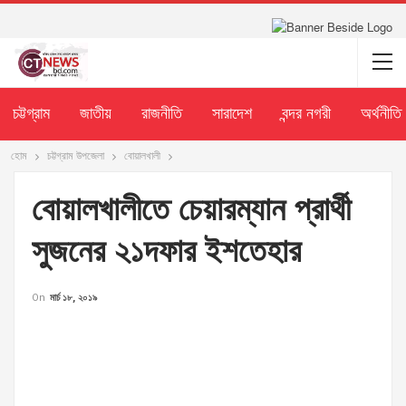
চট্টগ্রাম
জাতীয়
রাজনীতি
সারাদেশ
বন্দর নগরী
অর্থনীতি
হোম
চট্টগ্রাম উপজেলা
বোয়ালখালী
বোয়ালখালীতে চেয়ারম্যান প্রার্থী
সুজনের ২১দফার ইশতেহার
On
মার্চ ১৮, ২০১৯