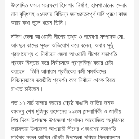
উৎপাদিত ফসল সংরক্ষণে হিমাগার নির্মাণ, হাসপাতালের সেবার
মান বৃদ্ধিসহ ২১দফায় বিভিন্ন জনগুরুত্বপূর্ণ দাবি পূরণে কাজ
করার কথা তুলে ধরেন তিনি।
দক্ষিণ জেলা আওয়ামী লীগের তথ্য ও গবেষণা সম্পাদক মো.
আবদুল কাদের সুজন অভিযোগ করে বলেন, অবাধ সুষ্ঠু
গ্রহণযোগ্য এ নির্বাচনে জেলা আওয়ামী লীগের সভাপতি
প্রভাব বিস্তার করে নির্বাচনকে প্রশ্নবিদ্ধ করার চেষ্টা
করছেন। তিনি আনারস প্রতীকের কর্মী সমর্থকদের
বিভিন্নভাবে ভয়ভীতি প্রদর্শন করে নির্বাচন থেকে বিরত
রাখতে চাইছেন।
গত ১৭ মার্চ হাজার বছরের শ্রেষ্ঠ বাঙালি জাতির জনক
বঙ্গবন্ধু শেখ মুজিবুর রহমানের ৯৯তম জন্মবার্ষিকী ও জাতীয়
শিশু দিবস উপলক্ষে উপজেলা প্রশাসন আয়োজিত অনুষ্ঠানের
ভরাসভায় উপজেলা আওয়ামী লীগের একাংশের সভাপতি
দাবিদার নুরুল আমিন চৌধুরী উপজেলা পরিষদ মিলনায়তনে