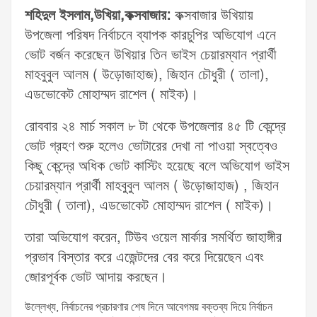
শহিদুল ইসলাম,উখিয়া,কক্সবাজার:
কক্সবাজার উখিয়ায়
উপজেলা পরিষদ নির্বাচনে ব্যাপক কারচুপির অভিযোগ এনে
ভোট বর্জন করেছেন উখিয়ার তিন ভাইস চেয়ারম্যান প্রার্থী
মাহবুবুল আলম ( উড়োজাহাজ), জিহান চৌধুরী ( তালা),
এডভোকেট মোহাম্মদ রাশেল ( মাইক)।
রোববার ২৪ মার্চ সকাল ৮ টা থেকে উপজেলার ৪৫ টি কেন্দ্রে
ভোট গ্রহণ শুরু হলেও ভোটারের দেখা না পাওয়া স্বত্বেও
কিছু কেন্দ্রে অধিক ভোট কাস্টিং হয়েছে বলে অভিযোগ ভাইস
চেয়ারম্যান প্রার্থী মাহবুবুল আলম ( উড়োজাহাজ) , জিহান
চৌধুরী ( তালা), এডভোকেট মোহাম্মদ রাশেল ( মাইক)।
তারা অভিযোগ করেন, টিউব ওয়েল মার্কার সমর্থিত জাহাঙ্গীর
প্রভাব বিস্তার করে এজেন্টদের বের করে দিয়েছেন এবং
জোরপূর্বক ভোট আদায় করছেন।
উল্লেখ্য, নির্বাচনের প্রচারণার শেষ দিনে আবেগময় বক্তব্য দিয়ে নির্বাচন