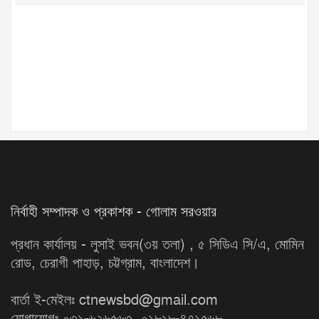
নির্বাহী সম্পাদক ও প্রকাশক - গোলাম সরওয়ার
প্রধান কার্যালয় - লুসাই ভবন(৩য় তলা) , ৫ সিডিএ সি/এ, মোমিন
রোড, চেরাগী পাহাড়, চট্টগ্রাম, বাংলাদেশ।
বার্তা ই-মেইলঃ ctnewsbd@gmail.com
যোগাযোগঃ ০৩১-৬২৬৫৬৩, ০১৮১৮-৪৭১৫৬৮