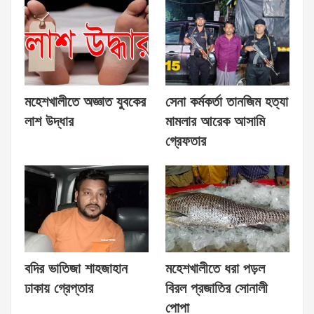
মহেশখালীতে অজ্ঞাত যুবকের
সেনা কর্মকর্তা তানজিম হত্যা
লাশ উদ্ধার
মামলার আরেক আসামি
গ্রেফতার
বদির ভাতিজা শাহজাহান
মহেশখালীতে ধরা পড়ল
ঢাকায় গ্রেপ্তার
বিরল প্রজাতির সোনালী
পোপা