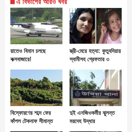
এ বিভাগের আরও খবর
রাতেও বিমান চলছে
স্ত্রী-মেয়ে হত্যা: কুতুবদিয়ায়
কক্সবাজারে!
স্বামীসহ গ্রেফতার ৩
বিস্ফোরণের শব্দে ফের
দুই এনজিওকর্মীর ঝুলন্ত
কাঁপল টেকনাফ সীমান্ত
মরদেহ উদ্ধার