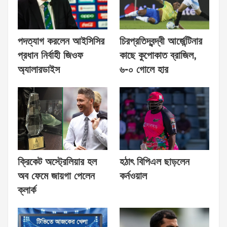
পদত্যাগ করলেন আইসিসির
চিরপ্রতিদ্বন্দ্বী আর্জেন্টিনার
প্রধান নির্বাহী জিওফ
কাছে কুপোকাত ব্রাজিল,
অ্যালারডাইস
৬-০ গোলে হার
ক্রিকেট অস্ট্রেলিয়ার হল
হঠাৎ বিপিএল ছাড়লেন
অব ফেমে জায়গা পেলেন
কর্নওয়াল
ক্লার্ক