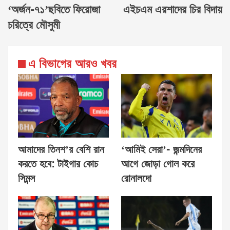
‘অর্জন-৭১’ছবিতে ফিরোজা
এইচএম এরশাদের চির বিদায়
চরিত্রে মৌসুমী
এ বিভাগের আরও খবর
আমাদের তিনশ’র বেশি রান
‘আমিই সেরা’- জন্মদিনের
করতে হবে: টাইগার কোচ
আগে জোড়া গোল করে
সিমন্স
রোনালদো