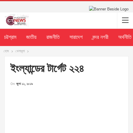
চট্টগ্রাম
জাতীয়
রাজনীতি
সারাদেশ
বন্দর নগরী
অর্থনীতি
হোম
খেলাধূলা
ইংল্যান্ডের টার্গেট ২২৪
On
জুলা ১১, ২০১৯