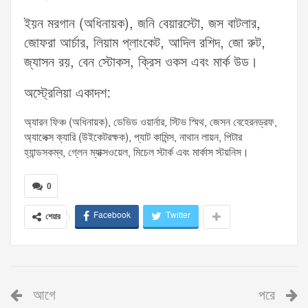
ইয়ন মরগান (অধিনায়ক), জনি বেয়ারস্টো, জস বাটলার,
জোফরা আর্চার, লিয়াম প্লাংকেট, আদিল রশিদ, জো রুট,
জ্যাসন রয়, বেন স্টোকস, ক্রিস ওকস এবং মার্ক উড।
অস্ট্রেলিয়া একাদশ:
অ্যারন ফিঞ্চ (অধিনায়ক), ডেভিড ওয়ার্নার, স্টিভ স্মিথ, জেসন বেহেরনড্রফ,
অ্যালেক্স ক্যারি (উইকেটরক্ষক), প্যাট কামিন্স, নাথান লায়ন, পিটার
হ্যান্ডসকম্ব, গ্লেন ম্যাক্সওয়েল, মিচেল স্টার্ক এবং মার্কাস স্টয়নিস।
0
Facebook
Twitter
শেয়ার
আগে
পরে