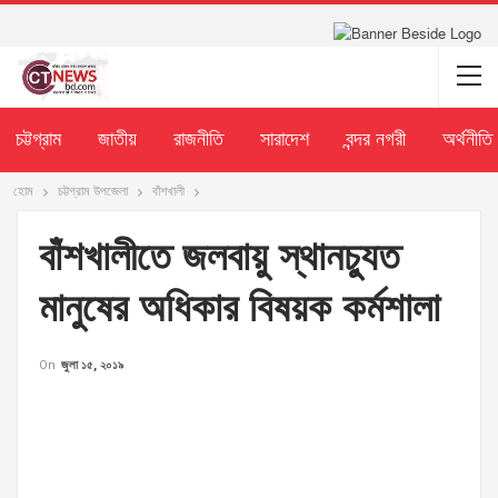
চট্টগ্রাম
জাতীয়
রাজনীতি
সারাদেশ
বন্দর নগরী
অর্থনীতি
হোম
চট্টগ্রাম উপজেলা
বাঁশখালী
বাঁশখালীতে জলবায়ু স্থানচ্যুত
মানুষের অধিকার বিষয়ক কর্মশালা
On
জুলা ১৫, ২০১৯