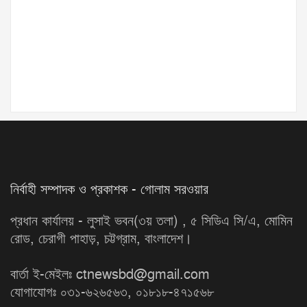
নির্বাহী সম্পাদক ও প্রকাশক - গোলাম সরওয়ার
প্রধান কার্যালয় - লুসাই ভবন(৩য় তলা) , ৫ সিডিএ সি/এ, মোমিন
রোড, চেরাগী পাহাড়, চট্টগ্রাম, বাংলাদেশ।
বার্তা ই-মেইলঃ ctnewsbd@gmail.com
যোগাযোগঃ ০৩১-৬২৬৫৬৩, ০১৮১৮-৪৭১৫৬৮