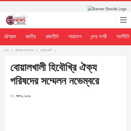
চট্টগ্রাম
জাতীয়
রাজনীতি
সারাদেশ
বন্দর নগরী
অর্থনীতি
হোম
চট্টগ্রাম উপজেলা
বোয়ালখালী
বোয়ালখালী হিবৌখ্রি ঐক্য
পরিষদের সম্মেলন নভেম্বরে
On
নভে ৯, ২০১৯