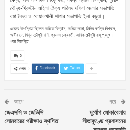
বৈদ্য, অর্থ সম্পাদক পিংকু কর, সদস্য শ্যামল বিশ্বাস, হিন্দু-
বৌদ্ধ-খ্রিস্টান মহিলা ঐক্য পরিষদ দক্ষিণ জেলার সভাপতি
রমা বৈদ্য ও বোয়ালখালী শাখার সভাপতি ইলা বড়ুয়া।
এসময় উপস্থিত ছিলেন অজিত বিশ্বাস, অমিত লালা, মিহির কান্তি বিশ্বাস,
অধীর দে, মিথুন চৌধুরী রণি, প্রভাস চক্রবর্তী, অনিক চৌধুরী বাসু প্রমুখ।
খবর বিজ্ঞপ্তি
0
Facebook
Twitter
শেয়ার
আগে
পরে
জেএসসি ও জেডিসি
দূর্যোগ মোকাবেলায়
সোমবারের পরীক্ষাও স্থগিত
সীতাকুণ্ডে প্রশাসনের