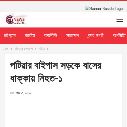
চট্টগ্রাম
জাতীয়
রাজনীতি
সারাদেশ
বন্দর নগরী
অর্থনীতি
হোম
চট্টগ্রাম উপজেলা
পটিয়া
পটিয়ার বাইপাস সড়কে বাসের
ধাক্কায় নিহত-১
On
নভে ১৭, ২০১৯