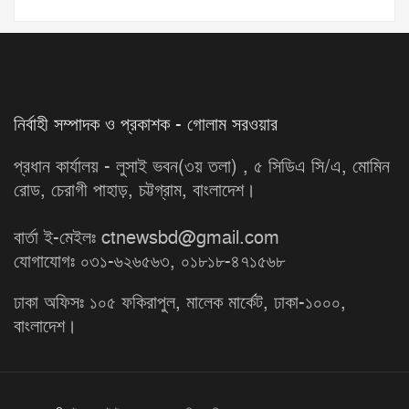
নির্বাহী সম্পাদক ও প্রকাশক - গোলাম সরওয়ার
প্রধান কার্যালয় - লুসাই ভবন(৩য় তলা) , ৫ সিডিএ সি/এ, মোমিন
রোড, চেরাগী পাহাড়, চট্টগ্রাম, বাংলাদেশ।
বার্তা ই-মেইলঃ ctnewsbd@gmail.com
যোগাযোগঃ ০৩১-৬২৬৫৬৩, ০১৮১৮-৪৭১৫৬৮
ঢাকা অফিসঃ ১০৫ ফকিরাপুল, মালেক মার্কেট, ঢাকা-১০০০,
বাংলাদেশ।