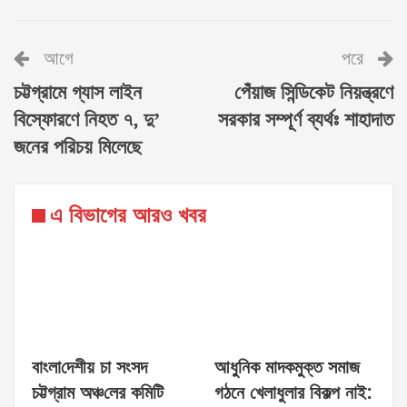
আগে
পরে
চট্টগ্রামে গ্যাস লাইন
পেঁয়াজ সিন্ডিকেট নিয়ন্ত্রণে
বিস্ফোরণে নিহত ৭, দু’
সরকার সম্পূর্ণ ব্যর্থঃ শাহাদাত
জনের পরিচয় মিলেছে
এ বিভাগের আরও খবর
বাংলা‌দেশীয় চা সংসদ
আধুনিক মাদকমুক্ত সমাজ
চট্টগ্রাম অঞ্চ‌লের ক‌মি‌টি
গঠনে খেলাধুলার বিকল্প নাই: