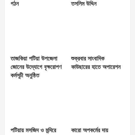
গঠন
তসলিম উদ্দিন
তাজকিয়া পটিয়া উপজেলা
শুক্রবার সাংবাদিক
জোনের উদ্যোগে বৃক্ষরোপণ
কাউছারের হাতে অপারেশন
কর্মসূচী অনুষ্ঠিত
পটিয়ায় মসজিদ ও মন্দিরে
কারো অপকর্মের দায়