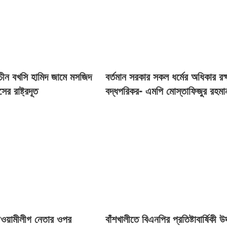
রাচীন বখসি হামিদ জামে মসজিদ
বর্তমান সরকার সকল ধর্মের অধিকার রক্
সের রাষ্ট্রদূত
বদ্ধপরিকর- এমপি মোস্তাফিজুর রহমা
আওয়ামীলীগ নেতার ওপর
বাঁশখালীতে বিএনপির প্রতিষ্টাবার্ষিকী 