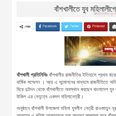
বাঁশখালীতে যুব মহিলালী
Facebook
Twitter
Pinterest
শেয়ার
বাঁশখালী প্রতিনিধিঃ
বাঁঁশখালীর রাজনীতির ইতিহাসে প্রথম বারে
বার্ষিক সম্মেলন । আর এ সন্মোলনের মাধ্যমে রাজনীতিতে অভ
ঘিরে দুইদন থেকে বাঁশখালীতে অবস্থান করছেন বাংলাদেশ যুব 
উকিল এর নেতৃত্বে একদল মহিলানেত্রী।
অনুষ্ঠানে বাঁশখালী উপজেলা মহিলা যুবলীগ নেত্রী রাওকাতুন
আক্তার ও রহিমা আক্তারকে যুগ্ম সাধারণ সম্পাদক করে বাঁশখ