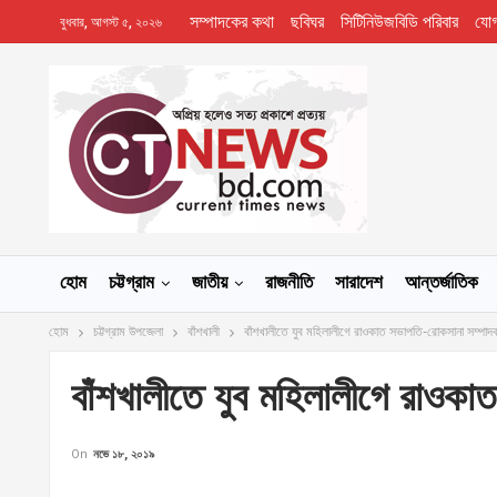
সম্পাদকের কথা
ছবিঘর
সিটিনিউজবিডি পরিবার
যো
বুধবার, আগস্ট ৫, ২০২৬
হোম
চট্টগ্রাম
জাতীয়
রাজনীতি
সারাদেশ
আন্তর্জাতিক
হোম
চট্টগ্রাম উপজেলা
বাঁশখালী
বাঁশখালীতে যুব মহিলালীগে রাওকাত সভাপতি-রোকসানা সম্পাদ
বাঁশখালীতে যুব মহিলালীগে রাওক
On
নভে ১৮, ২০১৯