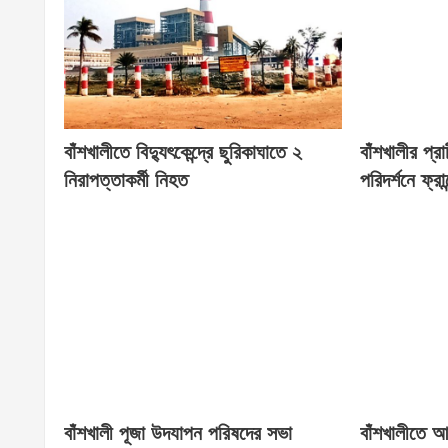
বাঁশখালীতে বিদ্যুৎকেন্দ্রে ছুরিকাঘাতে ২
বাঁশখালীর প্
নিরাপত্তাকর্মী নিহত
পরিদর্শনে ফ্রান্
বাঁশখালী পূজা উদযাপন পরিষদের সভা
বাঁশখালীতে 