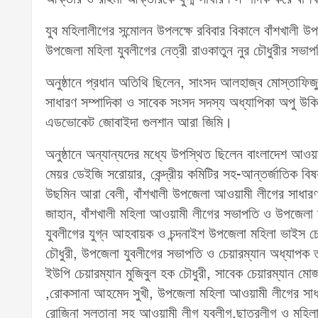
যুব মহিলালীগের সন্মোলন উপলক্ষে রবিবার বিকালে বাঁশখালী উপ
উপজেলা মহিলা যুবলীগের নেত্রী রাওকাতুন নুর চৌধুরীর সভাপত
অনুষ্ঠানে প্রধান অতিথি ছিলেন, সাংসদ আলহাজ্ব মোস্তাফিজু
সাধারণ সম্পাদিকা ও সাবেক সংসদ সদস্য অধ্যাপিকা অপু উকিল
এডভোকেট জোবাইদা গুলশান আরা জিমি।
অনুষ্ঠানে অন্যান্যদের মধ্যে উপস্থিত ছিলেন বাংলাদেশ আওয়
মেয়র ডেইজি সরোয়ার, কেন্দ্রীয় কমিটির সহ-আন্তর্জাতিক বিষয়ক
উছমিন আরা বেলী, বাঁশখালী উপজেলা আওয়ামী লীগের সাধারণ স
জাহান, বাঁশখালী মহিলা আওয়ামী লীগের সভাপতি ও উপজেলা ম
যুবলীগের যুগ্ন আহবায়ক ও চন্দনাইশ উপজেলা মহিলা ভাইস চ
চৌধুরী, উপজেলা যুবলীগের সভাপতি ও চেয়ারম্যান অধ্যাপক 
ইউপি চেয়ারম্যান মুজিবুল হক চৌধুরী, সাবেক চেয়ারম্যান মোজা
,রোকসানা আহমেদ সুখী, উপজেলা মহিলা আওয়ামী লীগের সাধার
রোজিনা সুলতানা সহ আওয়ামী লীগ যুবলীগ,ছাত্রলীগ ও মহিলা