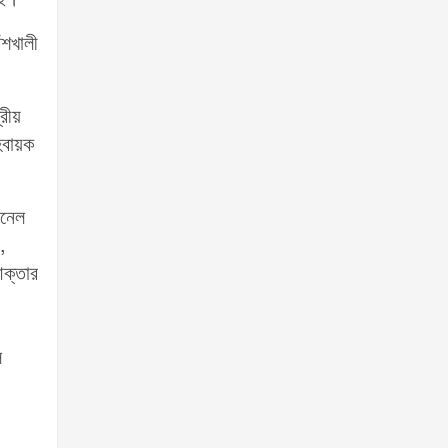
ঁশখালী
্রীয়
হবায়ক
ানেল
,
আক্তার
ল