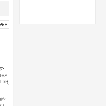
0
রি-
োলনকে
া অপু
সলিমা
ছে।