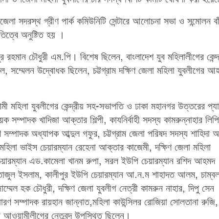
জেলা সদরস্থ গ্রীণ পার্ক কমিউনিটি সেন্টারে আলোচনা সভা ও সন্মোলন বা
িত্বে অনুষ্টিত হয় ।
র রহমান চৌধুরী এম.পি। বিশেষ ছিলেন, বাংলাদেশ যুব মহিলালীগের কেন্দ
, সম্মেলন উদ্বোধক ছিলেন, চট্টগ্রাম দক্ষিণ জেলা মহিলা যুবলীগের আ
ামী মহিলা যুবলীগের কেন্দ্রীয় সহ-সভাপতি ও ঢাকা মহানগর উত্তরের প্য
 সম্পাদক খাদিজা আক্তার শিল্পী, কাযনির্বাহী সদস্য কামরুন্নাহার লিপি
ম্পাদক অধ্যাপক আব্দুল গফুর, চট্টগ্রাম জেলা পরিষদ সদস্য শাহিদা 
হিলা ভাইস চেয়ারম্যান রেহেনা আক্তার কাজেমী, দক্ষিণ জেলা মহিলা
েয়ারম্যান এড.কামেলা খানম রুপা, সরল ইউপি চেয়ারম্যান রশিদ আহমদ
তাজুল ইসলাম, কালীপুর ইউপি চেয়ারম্যান আ.ন.ম শাহাদত আলম, চাম্ব
ম্মেল হক চৌধুরী, দক্ষিণ জেলা যুবলীগ নেত্রী কামরুন নাহার, দিপু সেন
ণ সম্পাদক রায়হান জান্নাত,মহিলা কাউন্সিলর রোজিয়া সোলতানা রুজি,
 আওয়ামীলীগের নেতৃবৃন্দ উপস্থিত ছিলেন।