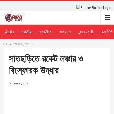
চট্টগ্রাম
জাতীয়
রাজনীতি
সারাদেশ
বন্দর নগরী
অর্থনীতি
হোম
অপরাধ অনুসন্ধান
সাতছড়িতে রকেট লঞ্চার ও
বিস্ফোরক উদ্ধার
On
নভে ২৩, ২০১৯