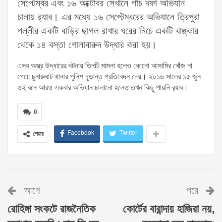
সেপ্টেম্বর এবং ১৬ অক্টোবর সেখানে পাঁচ দফা অভিযান
চালায় র‌্যাব। এর মধ্যে ১৬ সেপ্টেম্বরের অভিযানে ত্রিপুরা
পল্লীর একটি বাড়ির ছাগল রাখার ঘরের নিচে একটি বাঙ্কার
থেকে ১৪ বস্তা গোলাবারুদ উদ্ধার করা হয়।
এসব অস্ত্র উদ্ধারের ঘটনায় তিনটি মামলা হলেও কোনো আসামির খোঁজ না
পেয়ে চুনারুঘাট থানার পুলিশ চূড়ান্ত প্রতিবেদন দেয়। ২০১৬ সালের ১৫ জুন
ওই বনে আরও একবার অভিযান চালানো হলেও তখন কিছু পায়নি র‌্যাব।
0
Facebook
Twitter
শেয়ার
আগে
পরে
রোহিঙ্গা সংকটে রাজনৈতিক
কোর্টের বারান্দায় হাজিরা নয়,