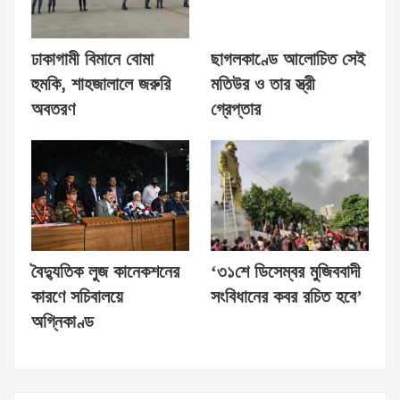
ঢাকাগামী বিমানে বোমা
ছাগলকাণ্ডে আলোচিত সেই
হুমকি, শাহজালালে জরুরি
মতিউর ও তার স্ত্রী
অবতরণ
গ্রেপ্তার
বৈদ্যুতিক লুজ কানেকশনের
‘৩১শে ডিসেম্বর মুজিববাদী
কারণে সচিবালয়ে
সংবিধানের কবর রচিত হবে’
অগ্নিকাণ্ড