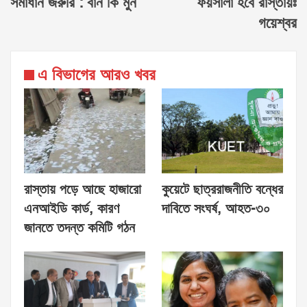
সমাধান জরুরি : বান কি মুন
ফয়সালা হবে রাস্তায়ঃ
গয়েশ্বর
এ বিভাগের আরও খবর
রাস্তায় পড়ে আছে হাজারো
কুয়েটে ছাত্ররাজনীতি বন্ধের
এনআইডি কার্ড, কারণ
দাবিতে সংঘর্ষ, আহত-৩০
জানতে তদন্ত কমিটি গঠন