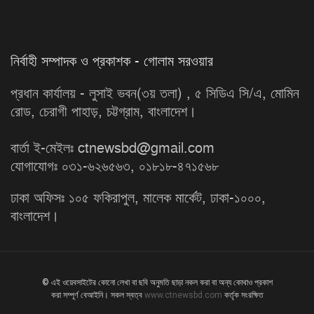
নির্বাহী সম্পাদক ও প্রকাশক - গোলাম সরওয়ার
প্রধান কার্যালয় - লুসাই ভবন(৩য় তলা) , ৫ সিডিএ সি/এ, মোমিন
রোড, চেরাগী পাহাড়, চট্টগ্রাম, বাংলাদেশ।
বার্তা ই-মেইলঃ ctnewsbd@gmail.com
যোগাযোগঃ ০৩১-৬২৬৫৬৩, ০১৮১৮-৪৭১৫৬৮
ঢাকা অফিসঃ ১০৫ ফকিরাপুল, মালেক মার্কেট, ঢাকা-১০০০,
বাংলাদেশ।
© এই ওয়েবসাইটের কোনো লেখা বা ছবি অনুমতি ছাড়া নকল করা বা অন্য কোথাও প্রকাশ
করা সম্পূর্ণ বেআইনি। সকল স্বত্ব
www.ctnewsbd.com
কর্তৃক সংরক্ষিত