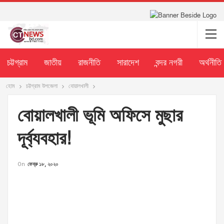
চট্টগ্রাম
জাতীয়
রাজনীতি
সারাদেশ
বন্দর নগরী
অর্থনীতি
হোম
চট্টগ্রাম উপজেলা
বোয়ালখালী
বোয়ালখালী ভূমি অফিসে মুছার
দূর্ব্যবহার!
On
ফেব্রু ১৮, ২০২০