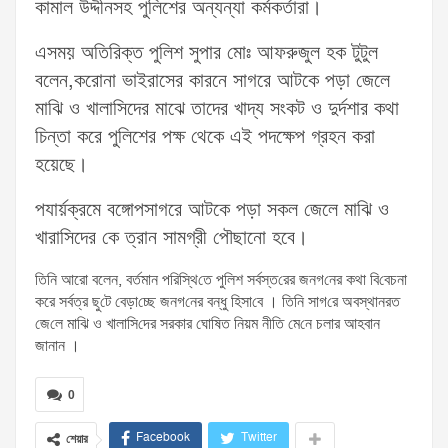
কামাল উদ্দীনসহ পুলিশের অন্যন্যা কর্মকর্তারা।
এসময় অতিরিক্ত পুলিশ সুপার মোঃ আফরুজুল হক টুটুল
বলেন,করোনা ভাইরাসের কারনে সাগরে আটকে পড়া জেলে
মাঝি ও খালাসিদের মাঝে তাদের খাদ্য সংকট ও দুর্দশার কথা
চিন্তা করে পুলিশের পক্ষ থেকে এই পদক্ষেপ গ্রহন করা
হয়েছে।
পযার্য়ক্রমে বঙ্গোপসাগরে আটকে পড়া সকল জেলে মাঝি ও
খারাসিদের কে ত্রান সামগ্রী পৌছানো হবে।
‌তি‌নি আরো বলেন, বর্তমান প‌রি‌স্থি‌তে পু‌লিশ সর্বস্ত‌রের জনগ‌নের কথা বি‌বেচনা
করে সর্বত্র ছু‌টে বেড়া‌চ্ছে জনগ‌নের বন্ধু হিসা‌বে । তি‌নি সাগ‌রে অবস্থানরত
জে‌লে মা‌ঝি ও খালা‌সি‌দের সরকার ঘো‌ষিত নিয়ম নী‌তি মে‌নে চলার আহবান
জানান ।
0
Facebook
Twitter
শেয়ার