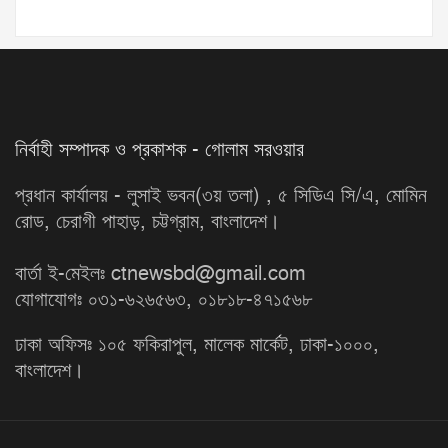
নির্বাহী সম্পাদক ও প্রকাশক - গোলাম সরওয়ার
প্রধান কার্যালয় - লুসাই ভবন(৩য় তলা) , ৫ সিডিএ সি/এ, মোমিন
রোড, চেরাগী পাহাড়, চট্টগ্রাম, বাংলাদেশ।
বার্তা ই-মেইলঃ ctnewsbd@gmail.com
যোগাযোগঃ ০৩১-৬২৬৫৬৩, ০১৮১৮-৪৭১৫৬৮
ঢাকা অফিসঃ ১০৫ ফকিরাপুল, মালেক মার্কেট, ঢাকা-১০০০,
বাংলাদেশ।