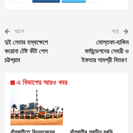
আগে
পরে
দুই নেতার হস্থক্ষেপে
মোস্তফা-হাকিম
করোনা টেষ্ট কীট পেল
ফাউন্ডেশনের সেহরী ও
চট্টগ্রাম
ইফতার সামগ্রী বিতরণ
এ বিভাগের আরও খবর
বাঁশখালীতে বিদ্যুৎকেন্দ্রে
বাঁশখালীর প্রাচীন বখসি