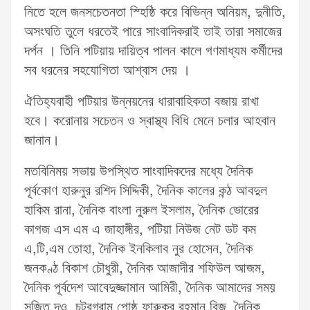
নিতে হলে জনসচেতনতা স্হিষ্ঠি করে বিভিন্ন অনিয়ম, দুনীতি,
অসংঘতি তুলে ধরতেই পারে সাংবাদিকরাই তাই তারা সমাজের
দর্পন । তিনি পটিয়ায় দায়িত্ব পালন কালে গণমাধ্যম কর্মীদের
সব ধরনের সহযোগিতা আশ্বাস দেয় ।
ঐতিহ্যবাহী পটিয়ার উন্নয়নের ধারাবাহিকতা বজায় রাখা
হবে। করোনায় সচেতন ও স্বাস্থ্য বিধি মেনে চলার আহবান
জানান।
মতবিনিময় সভায় উপস্থিত সাংবাদিকদের মধ্যে দৈনিক
পূর্বকোণ হারুনুর রশিদ সিদ্দিকী, দৈনিক কালের কন্ঠ আবদুল
হাকিম রানা, দৈনিক বাংলা নুরুল ইসলাম, দৈনিক ভোরের
কাগজ এস এম এ জাহাঙ্গীর, পটিয়া নিউজ নেট ডট কম
এ,টি,এম তোহা, দৈনিক ইনকিলাব নুর হোসেন, দৈনিক
জনকণ্ঠ বিকাশ চৌধুরী, দৈনিক আজাদীর শফিউল আজম,
দৈনিক পূর্বদেশ আবেদুজ্জামান আমিরী, দৈনিক আমাদের সময়
সুজিত দও, চট্রগ্রাম পোষ্ঠ ফারুকুর রহমান বিন্জু, দৈনিক