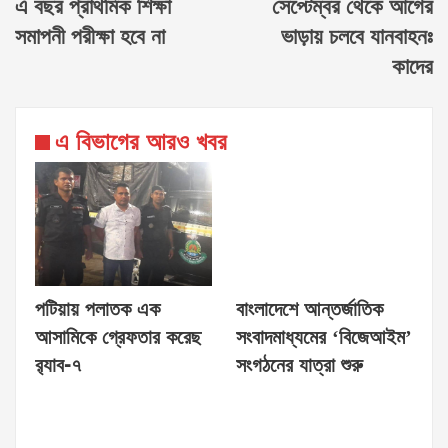
এ বছর প্রাথমিক শিক্ষা
সেপ্টেম্বর থেকে আগের
সমাপনী পরীক্ষা হবে না
ভাড়ায় চলবে যানবাহনঃ
কাদের
এ বিভাগের আরও খবর
পটিয়ায় পলাতক এক
বাংলাদেশে আন্তর্জাতিক
আসামিকে গ্রেফতার করেছ
সংবাদমাধ্যমের ‘বিজেআইম’
র‍্যাব-৭
সংগঠনের যাত্রা শুরু