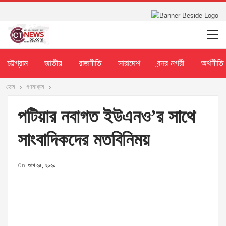
চট্টগ্রাম
জাতীয়
রাজনীতি
সারাদেশ
বন্দর নগরী
অর্থনীতি
হোম
গণমাধ্যম
পটিয়ার নবাগত ইউএনও’র সাথে
সাংবাদিকদের মতবিনিময়
On
আগ ২৫, ২০২০