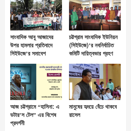
সাংবাদিক আবু আজাদের
চট্টগ্রাম সাংবাদিক ইউনিয়ন
উপর হামলার প্রতিবাদে
(সিইউজে)’র নবনির্বাচিত
সিইউজে’র সমাবেশ
কমিটি দায়িত্বভার গ্রহণ
আজ চট্টগ্রামে “হাসিনা: এ
মানুষের হৃদয়ে বেঁচে থাকবে
ডটার’স টেল” এর বিশেষ
রাসেল
প্রদর্শনী