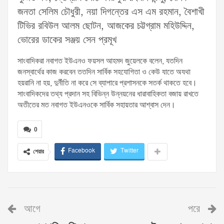
জনতা সেলিম চৌধুরী, নয়া দিগন্তের এস এম রহমান, বৈশাখী
টিভির রবিউল আলম ছোটন, আজকের চট্টগ্রাম মহিউদ্দিন,
ভোরের ডাকের সঞ্জয় সেন প্রমূখ
সাংবাদিকরা নবাগত ইউএনও ফয়সল আহমদ জুয়েলকে বলেন, যতদিন
জনস্বার্থের কাজ করবেন ততদিন সার্বিক সহযোগিতা ও কেউ যাতে অযথা
হয়রানি না হয়, দুর্নীতি না করে সে ব্যাপারে প্রশাসনকে সতর্ক থাকতে হবে।
সাংবাদিকদের তথ্য প্রদান সহ বিভিন্ন উন্নয়নের ধারাবাহিকতা বজায় রাখতে
অতীতের মত নবাগত ইউএনওকে সার্বিক সহায়তার আশ্বাস দেন।
0
Facebook
Twitter
শেয়ার
আগে
পরে