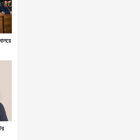
বালয়ে
ের