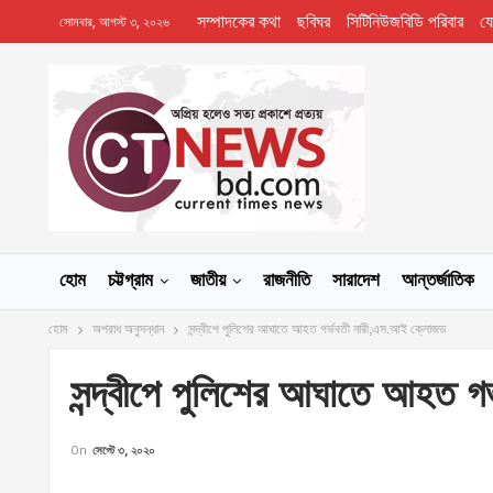
সম্পাদকের কথা
ছবিঘর
সিটিনিউজবিডি পরিবার
য
সোমবার, আগস্ট ৩, ২০২৬
হোম
চট্টগ্রাম
জাতীয়
রাজনীতি
সারাদেশ
আন্তর্জাতিক
হোম
অপরাধ অনুসন্ধান
সন্দ্বীপে পুলিশের আঘাতে আহত গর্ভবতী নারী,এস.আই ক্লোজড
সন্দ্বীপে পুলিশের আঘাতে আহত 
On
সেপ্টে ৩, ২০২০