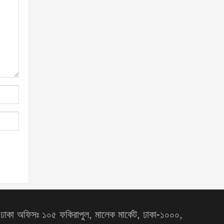
ঢাকা অফিসঃ ১০৫ ফকিরাপুল, মালেক মার্কেট, ঢাকা-১০০০,