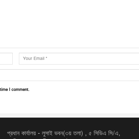
 time I comment.
প্রধান কার্যালয় - লুসাই ভবন(৩য় তলা) , ৫ সিডিএ সি/এ,