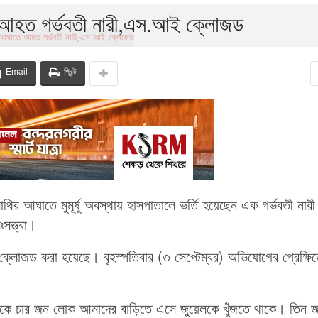
তে আহত গর্ভবতী নারী,এস.আই ক্লোজড
Email
প্রিন্ট
 লাথির আঘাতে মুমূর্ষু অবস্থায় হাসপাতালে ভর্তি হয়েছেন এক গর্ভবতী নার
সত্ত্বা।
্লোজড করা হয়েছে। বৃহস্পতিবার (৩ সেপ্টেম্বর) অভিযোগের প্রেক্ষি
া দিকে চার জন লোক আমাদের বাড়িতে এসে জুয়েলকে খুঁজতে থাকে। তিন 