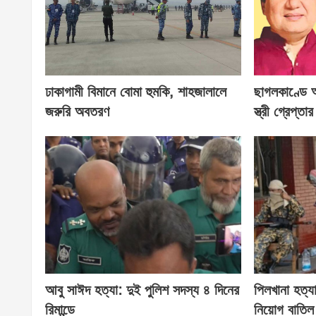
ঢাকাগামী বিমানে বোমা হুমকি, শাহজালালে
ছাগলকাণ্ডে
জরুরি অবতরণ
স্ত্রী গ্রেপ্তার
আবু সাঈদ হত্যা: দুই পুলিশ সদস্য ৪ দিনের
পিলখানা হত্য
রিমান্ডে
নিয়োগ বাতিল