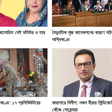
 আলোচিত সেই মতিউর ও তার
বৈদ্যুতিক লুজ কানেকশনের কারণে সচি
অগ্নিকাণ্ড
াকাণ্ড: ১৭ প্রসিকিউটরের
কারাগারে দিলীপ: নকল হীরার সিন্ডিকেট
খোঁজে গোয়েন্দারা