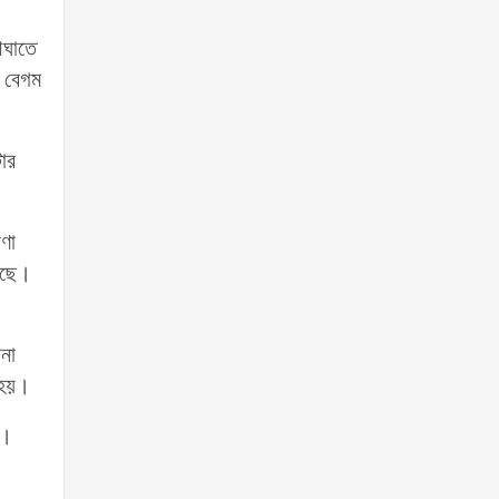
আঘাতে
 বেগম
ার
ণা
য়েছে।
ানা
 হয়।
ে।