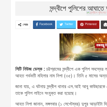
সন্দ্বীপে পুলিশের আঘা
Facebook
Twitter
Pinterest
শেয়ার
সিটি নিউজ ডেস্ক :
চট্টগ্রামের সন্দ্বীপে এক পুলিশ সদস্যের
আহত গর্ভবতী মহিলার নাম নিপা (৩৫)। তিনি ৫ মাসের অন্তঃ
জানা যায়, এ ঘটনায় সন্দ্বীপ থানার এস.আই আবু কাউছারকে ক
তাকে পুলিশ লাইনে সংযুক্ত করা হয়েছে।
আহত নিপা জানান, মঙ্গলবার (১ সেপ্টেম্বর) দুপুর আড়াইট