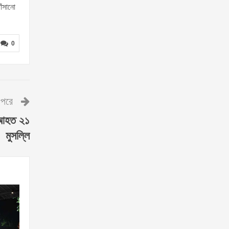
ঁসানো
0
পরে
র আহত ২১
মুসল্লি