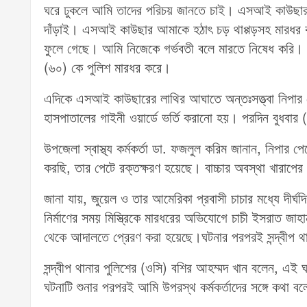
ঘরে ঢুকলে আমি তাদের পরিচয় জানতে চাই। এসআই কাউছার 
দাঁড়াই। এসআই কাউছার আমাকে হঠাৎ চড় থাপ্পড়সহ মারধর ক
ফুলে গেছে। আমি নিজেকে গর্ভবতী বলে মারতে নিষেধ করি
(৬০) কে পুলিশ মারধর করে।
এদিকে এসআই কাউছারের লাথির আঘাতে অন্তঃসত্ত্বা নিপার পেট
হাসপাতালের গাইনী ওয়ার্ডে ভর্তি করানো হয়। পরদিন বুধবার 
উপজেলা স্বাস্থ্য কর্মকর্তা ডা. ফজলুল করিম জানান, নিপার
করছি, তার পেটে রক্তক্ষরণ হয়েছে। বাচ্চার অবস্থা খারাপের 
জানা যায়, জুয়েল ও তার আমেরিকা প্রবাসী চাচার মধ্যে দীর
নির্মাণের সময় মিস্ত্রিকে মারধরের অভিযোগে চাচী ইসরাত জাহা
থেকে আদালতে প্রেরণ করা হয়েছে।ঘটনার পরপরই সন্দ্বীপ 
সন্দ্বীপ থানার পুলিশের (ওসি) বশির আহম্মদ খান বলেন, 
ঘটনাটি শুনার পরপরই আমি উপরস্থ কর্মকর্তাদের সঙ্গে কথা 