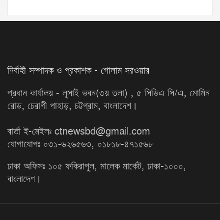
নির্বাহী সম্পাদক ও প্রকাশক - গোলাম সরওয়ার
প্রধান কার্যালয় - লুসাই ভবন(৩য় তলা) , ৫ সিডিএ সি/এ, মোমিন
রোড, চেরাগী পাহাড়, চট্টগ্রাম, বাংলাদেশ।
বার্তা ই-মেইলঃ ctnewsbd@gmail.com
যোগাযোগঃ ০৩১-৬২৬৫৬৩, ০১৮১৮-৪৭১৫৬৮
ঢাকা অফিসঃ ১০৫ ফকিরাপুল, মালেক মার্কেট, ঢাকা-১০০০,
বাংলাদেশ।