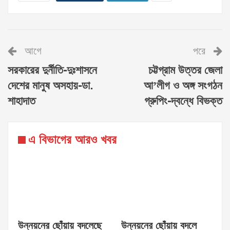
আগে
পরে
সরকারের দুর্নীতি-দুঃশাসনে
চট্টগ্রাম উত্তর জেলা
দেশের মানুষ অসহায়-ডা.
আ’লীগ ও অঙ্গ সংগঠন
শাহাদাত
গ্রুপিং-দ্বন্ধে বিভক্ত
এ বিভাগের আরও খবর
উন্নয়নের ছোঁয়ায় বদলেছে
উন্নয়নের ছোঁয়ায় বদলে