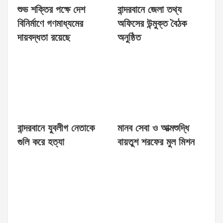
শুভ শক্তির পক্ষে দেশ
বান্দরবানে জেলা তথ্য
বিনির্মাণে গণমাধ্যমের
অফিসের উন্মুক্ত বৈঠক
দায়বদ্ধতা রয়েছে
অনুষ্ঠিত
বান্দরবানে যুবলীগ নেতাকে
মানব সেবা ও আত্মশুদ্ধি
গুলি করে হত্যা
বায়তুশ শরফের মুল মিশন