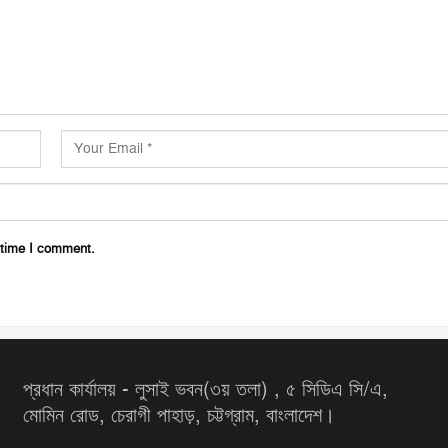
 time I comment.
প্রধান কার্যালয় - লুসাই ভবন(৩য় তলা) , ৫ সিডিএ সি/এ,
মোমিন রোড, চেরাগী পাহাড়, চট্টগ্রাম, বাংলাদেশ।