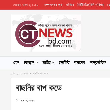
সম্পাদকের কথা
ছবিঘর
সিটিনিউজবিডি পরিবার
য
সোমবার, আগস্ট ৩, ২০২৬
হোম
চট্টগ্রাম
জাতীয়
রাজনীতি
সারাদেশ
আন্তর্জাতিক
হোম
অল্পকথা
বাছনির বাপ কডে
বাছনির বাপ কডে
On
নভে ২৯, ২০২০