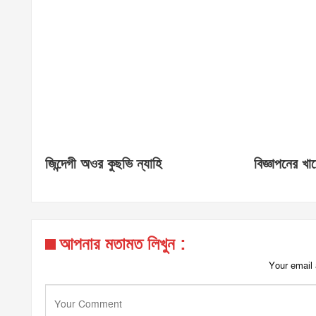
জিন্দেগী অওর কুছভি ন্যাহি
বিজ্ঞাপনের খা
আপনার মতামত লিখুন :
Your email 