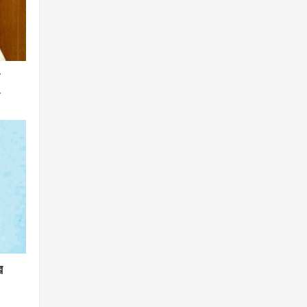
র
া
র