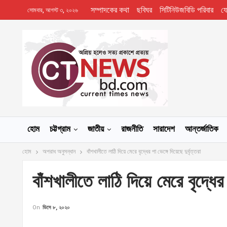
সম্পাদকের কথা
ছবিঘর
সিটিনিউজবিডি পরিবার
য
সোমবার, আগস্ট ৩, ২০২৬
হোম
চট্টগ্রাম
জাতীয়
রাজনীতি
সারাদেশ
আন্তর্জাতিক
হোম
অপরাধ অনুসন্ধান
বাঁশখালীতে লাঠি দিয়ে মেরে বৃদ্ধের পা ভেঙ্গে দিয়েছে দুর্বৃত্তরা
বাঁশখালীতে লাঠি দিয়ে মেরে বৃদ্ধের প
On
ডিসে ৮, ২০২০