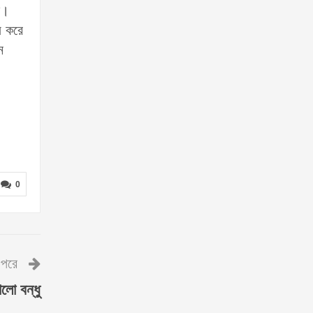
ি।
য করে
ন
0
পরে
লো বন্ধু