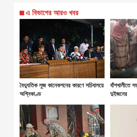
এ বিভাগের আরও খবর
বৈদ্যুতিক লুজ কানেকশনের কারণে সচিবালয়ে
বাঁশখালীতে সড়
অগ্নিকাণ্ড
দুইজনের