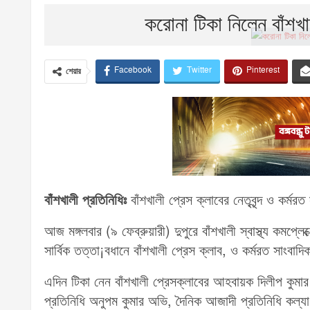
করোনা টিকা নিলেন বাঁশখা
Facebook
Twitter
Pinterest
শেয়ার
বাঁশখালী প্রতিনিধিঃ
বাঁশখালী প্রেস ক্লাবের নেতৃবৃন্দ ও কর্ম
আজ মঙ্গলবার (৯ ফেব্রুয়ারী) দুপুরে বাঁশখালী স্বাস্থ্য কমপ্লে
সার্বিক তত্তা¡বধানে বাঁশখালী প্রেস ক্লাব, ও কর্মরত সাংবাদ
এদিন টিকা নেন বাঁশখালী প্রেসক্লাবের আহবায়ক দিলীপ কুমার 
প্রতিনিধি অনুপম কুমার অভি, দৈনিক আজাদী প্রতিনিধি কল্যাণ ব