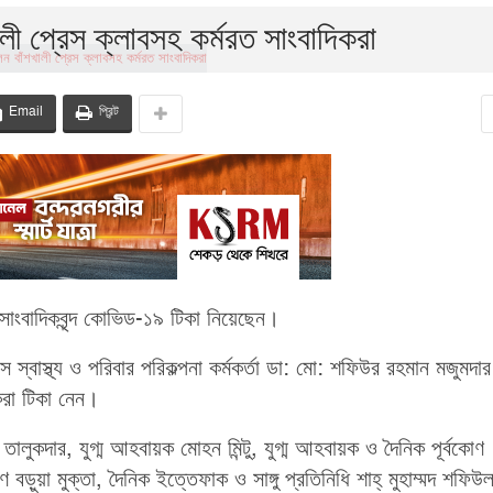
লী প্রেস ক্লাবসহ কর্মরত সাংবাদিকরা
Email
প্রিন্ট
রত সাংবাদিকবৃন্দ কোভিড-১৯ টিকা নিয়েছেন।
ক্সে স্বাস্থ্য ও পরিবার পরিকল্পনা কর্মকর্তা ডা: মো: শফিউর রহমান মজুমদা
িকরা টিকা নেন।
তালুকদার, যুগ্ম আহবায়ক মোহন মিন্টু, যুগ্ম আহবায়ক ও দৈনিক পূর্বকোণ
ড়ুয়া মুক্তা, দৈনিক ইত্তেফাক ও সাঙ্গু প্রতিনিধি শাহ্ মুহাম্মদ শফিউল