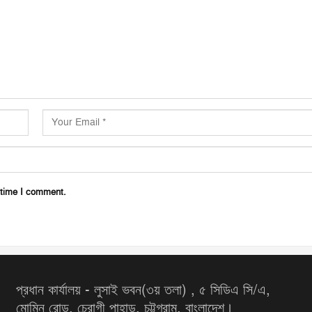
 time I comment.
প্রধান কার্যালয় - লুসাই ভবন(৩য় তলা) , ৫ সিডিএ সি/এ,
মোমিন রোড, চেরাগী পাহাড়, চট্টগ্রাম, বাংলাদেশ।