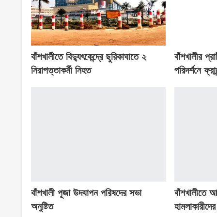
বাঁশখালীতে বিদ্যুৎকেন্দ্রে ছুরিকাঘাতে ২
বাঁশখালীর প্
নিরাপত্তাকর্মী নিহত
পরিদর্শনে ফ্রান্
বাঁশখালী পূজা উদযাপন পরিষদের সভা
বাঁশখালীতে 
অনুষ্টিত
হামলাকারীদের