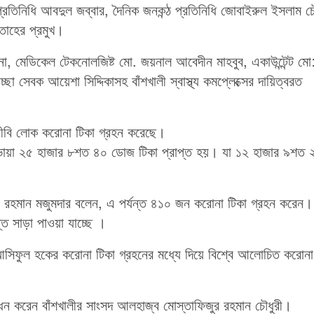
 প্রতিনিধি আবদুল জব্বার, দৈনিক জনকন্ঠ প্রতিনিধি জোবাইরুল ইসলাম চৌ
তাহের প্রমুখ।
তানা, মেডিকেল টেকনোলজিষ্ট মো. জয়নাল আবেদীন মাহবুব, একাউন্টেন্ট মো
চ্ছা সেবক আয়েশা সিদ্দিকাসহ বাঁশখালী স্বাস্থ্য কমপ্লেক্সের দায়িত্বরত
াজীবি লোক করোনা টিকা গ্রহন করেছে।
ি ভায়া ২৫ হাজার ৮শত ৪০ ডোজ টিকা প্রাপ্ত হয়। যা ১২ হাজার ৯শত 
 শফিউর রহমান মজুমদার বলেন, এ পর্যন্ত ৪১০ জন করোনা টিকা গ্রহন করেন।
্ত সাড়া পাওয়া যাচ্ছে ।
আসিফুল হকের করোনা টিকা গ্রহনের মধ্যে দিয়ে বিশ্বে আলোচিত করোনা
োধন করেন বাঁশখালীর সাংসদ আলহাজ্ব মোস্তাফিজুর রহমান চৌধুরী।