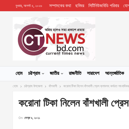
সম্পাদকের কথা
ছবিঘর
সিটিনিউজবিডি পরিবার
যো
বুধবার, আগস্ট ৫, ২০২৬
হোম
চট্টগ্রাম
জাতীয়
রাজনীতি
সারাদেশ
আন্তর্জাতিক
হোম
চট্টগ্রাম উপজেলা
বাঁশখালী
করোনা টিকা নিলেন বাঁশখালী প্রেস ক্লাবসহ কর্মরত সাংবাদিকর
করোনা টিকা নিলেন বাঁশখালী প্রেস
On
ফেব্রু ৯, ২০২১