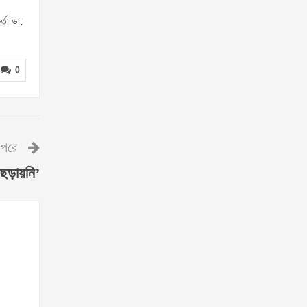
্তা ডা:
0
পরে
 ছড়ায়নি’