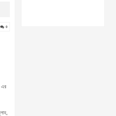
0
র এর
্লাহ,