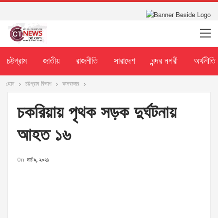
চট্টগ্রাম
জাতীয়
রাজনীতি
সারাদেশ
বন্দর নগরী
অর্থনীতি
হোম
চট্টগ্রাম বিভাগ
কক্সবাজার
চকরিয়ায় পৃথক সড়ক দুর্ঘটনায়
আহত ১৬
On
মার্চ ৯, ২০২১