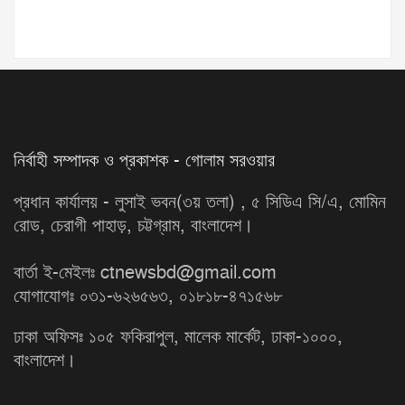
নির্বাহী সম্পাদক ও প্রকাশক - গোলাম সরওয়ার
প্রধান কার্যালয় - লুসাই ভবন(৩য় তলা) , ৫ সিডিএ সি/এ, মোমিন
রোড, চেরাগী পাহাড়, চট্টগ্রাম, বাংলাদেশ।
বার্তা ই-মেইলঃ ctnewsbd@gmail.com
যোগাযোগঃ ০৩১-৬২৬৫৬৩, ০১৮১৮-৪৭১৫৬৮
ঢাকা অফিসঃ ১০৫ ফকিরাপুল, মালেক মার্কেট, ঢাকা-১০০০,
বাংলাদেশ।