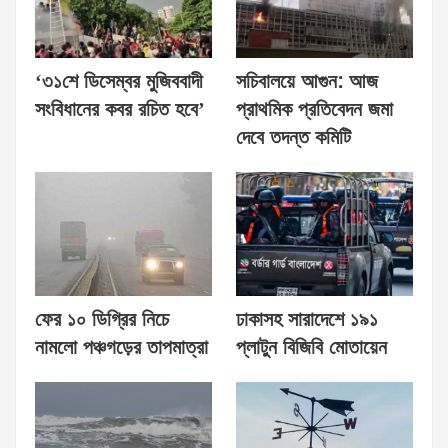
‘৩১শে ডিসেম্বর মুজিববাদী
সচিবালয়ে আগুন: আজ
সংবিধানের কবর রচিত হবে’
প্রাথমিক প্রতিবেদন জমা
দেবে তদন্ত কমিটি
ফের ১০ ডিগ্রির নিচে
ঢাকাসহ সারাদেশে ১৯১
নামলো পঞ্চগড়ের তাপমাত্রা
প্লাটুন বিজিবি মোতায়েন