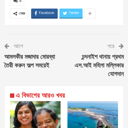
0
Facebook
Twitter
শেয়ার
আগে
পরে
আমলকীর মজাদার মোরব্বা
চন্দনাইশ থানায় প্রথম
তৈরী করুন অল্প সময়েই
এস.আই মহিলা মল্লিকার
যোগদান
এ বিভাগের আরও খবর