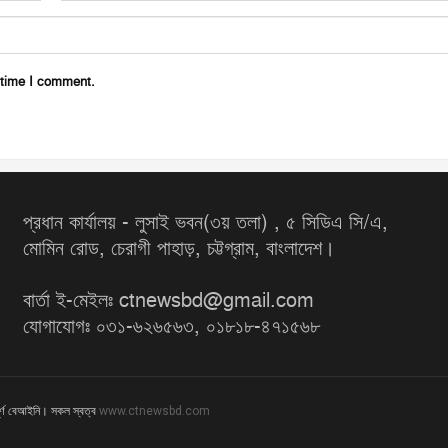
 time I comment.
প্রধান কার্যালয় - লুসাই ভবন(৩য় তলা) , ৫ সিডিএ সি/এ,
মোমিন রোড, চেরাগী পাহাড়, চট্টগ্রাম, বাংলাদেশ।
বার্তা ই-মেইলঃ ctnewsbd@gmail.com
যোগাযোগঃ ০৩১-৬২৬৫৬৩, ০১৮১৮-৪৭১৫৬৮
ূর্ণ বেআইনি। সকল স্বত্ব
www.ctnewsbd.com