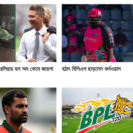
্রেলিয়ার হল অব ফেমে জায়গা
হঠাৎ বিপিএল ছাড়লেন কর্নওয়াল