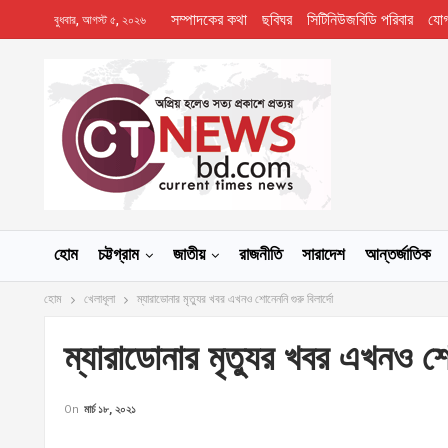
সম্পাদকের কথা
ছবিঘর
সিটিনিউজবিডি পরিবার
যো
বুধবার, আগস্ট ৫, ২০২৬
হোম
চট্টগ্রাম
জাতীয়
রাজনীতি
সারাদেশ
আন্তর্জাতিক
হোম
খেলাধূলা
ম্যারাডোনার মৃত্যুর খবর এখনও শোনেননি গুরু বিলার্দো
ম্যারাডোনার মৃত্যুর খবর এখনও শোন
On
মার্চ ১৮, ২০২১