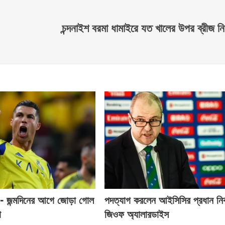
চন্দনাইশ বরমা ধামাইরে যত খালের উপর ব্রীজ নিম
- জন্মদিনের আগে জোড়া গোল
পদত্যাগ করলেন আইসিসির প্রধান নির্
ো
জিওফ অ্যালারডাইস