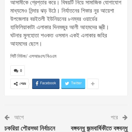
আসামীকে গ্রেপ্তার করে। বিষয়টি নিয়ে সামাজিক যোগাযোগ
মাধ্যমেও নিন্দার ঝড় উঠে। নির্যাতনের শিকার নুর আয়েশা
উপজেলার বরইতলী ইউনিয়নের ৮নম্বর ওয়ার্ডের
হাফিলিয়াকাটা এলাকার দিনমজুর আলী আহমদের স্ত্রী।
ঘটনার মুলহোতা শওকত ওসমান একই এলাকার জহির
আহমদের ছেলে।
সিটি নিউজ/ এসআরএস/বিএএম
0
Facebook
Twitter
শেয়ার
আগে
পরে
চকরিয়া পৌরসভা নির্বাচনে
বঙ্গবন্ধু জন্মবার্ষিকীতে বঙ্গবন্ধু