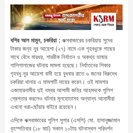
বশির আল মামুন, চকরিয়া :
কক্সবাজারের চকরিয়ায় সুদের
টাকার জন্য নুর আয়েশা (২৭) নামে এক গৃহবধুকে গাছের
সাথে বেঁধে মারধর, শাররীক নির্যাতন ও অকথ্য ভাষায়
গালিগালাজের ঘটনায় মামলা হয়েছে। নির্যাতনের শিকার
গৃহবধু নুর আয়েশা বাদী হয়ে বুধবার রাতে ৬ জনের বিরুদ্ধে
চকরিয়া থানায় এ মামলাটি দায়ের করেন। ওই মামলার
এজাহারনামীয় দুই নম্বর আসামী জহির আহমদকে পুলিশ
গ্রেপ্তার করলেও ঘটনার মূলহোতাসহ অন্যান্য আসামীরা
এখনো ধরা-ছোঁয়ার বাইরে রয়েছেন।
এদিকে কক্সবাজারের পুলিশ সুপার (এসপি) মো. হাসানুজ্জামান
বৃহস্পতিবার (১৮ মার্চ) সকাল ১০টায় ঘটনাস্থল পরিদর্শন