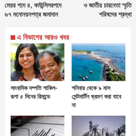
মেয়র পদে ৪, কাউন্সিলরপদে
ও জাতীয় চারনেতা স্মৃতি
৬৭ মনোনয়নপত্র জমাদান
পরিষদের শ্রদ্ধা
এ বিভাগের আরও খবর
সাংবাদিক দম্পতি শাকিল-
শনিবার থেকে ৯ মাস
রূপা ৫ দিনের রিমান্ডে
সেন্টমার্টিন ভ্রমণ করা যাবে
না