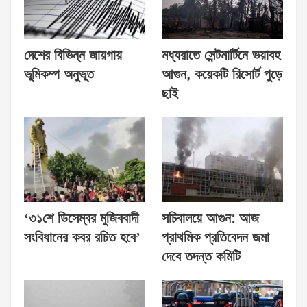
দেশের বিভিন্ন জায়গায়
মধ্যরাতে সেন্টমার্টিনে ভয়াবহ
ভূমিকম্প অনুভূত
আগুন, কয়েকটি রিসোর্ট পুড়ে
ছাই
‘৩১শে ডিসেম্বর মুজিববাদী
সচিবালয়ে আগুন: আজ
সংবিধানের কবর রচিত হবে’
প্রাথমিক প্রতিবেদন জমা
দেবে তদন্ত কমিটি