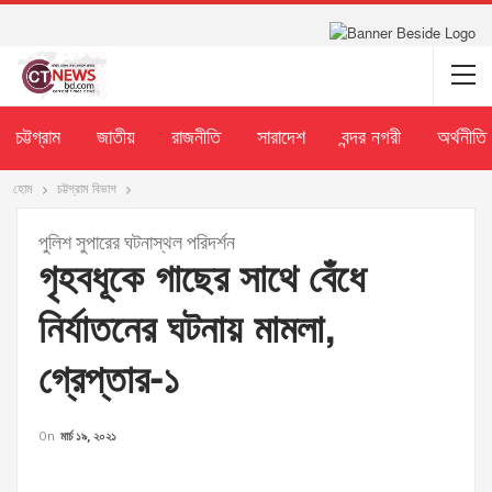
চট্টগ্রাম
জাতীয়
রাজনীতি
সারাদেশ
বন্দর নগরী
অর্থনীতি
হোম
চট্টগ্রাম বিভাগ
পুলিশ সুপারের ঘটনাস্থল পরিদর্শন
গৃহবধূকে গাছের সাথে বেঁধে
নির্যাতনের ঘটনায় মামলা,
গ্রেপ্তার-১
On
মার্চ ১৯, ২০২১