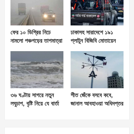
ফের ১০ ডিগ্রির নিচে
ঢাকাসহ সারাদেশে ১৯১
নামলো পঞ্চগড়ের তাপমাত্রা
প্লাটুন বিজিবি মোতায়েন
৩৬ ঘণ্টায় সাগরে নতুন
শীত জেঁকে বসবে কবে,
লঘুচাপ, বৃষ্টি নিয়ে যে বার্তা
জানাল আবহাওয়া অধিদপ্তর