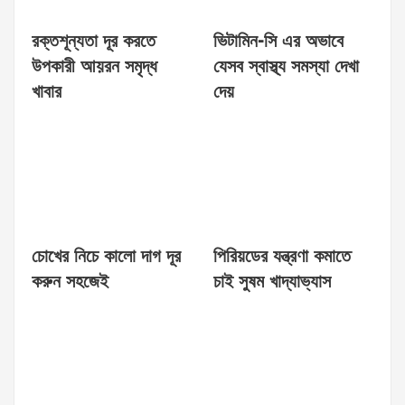
রক্তশূন্যতা দূর করতে
ভিটামিন-সি এর অভাবে
উপকারী আয়রন সমৃদ্ধ
যেসব স্বাস্থ্য সমস্যা দেখা
খাবার
দেয়
চোখের নিচে কালো দাগ দূর
পিরিয়ডের যন্ত্রণা কমাতে
করুন সহজেই
চাই সুষম খাদ্যাভ্যাস