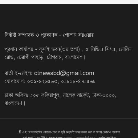
নির্বাহী সম্পাদক ও প্রকাশক - গোলাম সরওয়ার
প্রধান কার্যালয় - লুসাই ভবন(৩য় তলা) , ৫ সিডিএ সি/এ, মোমিন
রোড, চেরাগী পাহাড়, চট্টগ্রাম, বাংলাদেশ।
বার্তা ই-মেইলঃ ctnewsbd@gmail.com
যোগাযোগঃ ০৩১-৬২৬৫৬৩, ০১৮১৮-৪৭১৫৬৮
ঢাকা অফিসঃ ১০৫ ফকিরাপুল, মালেক মার্কেট, ঢাকা-১০০০,
বাংলাদেশ।
© এই ওয়েবসাইটের কোনো লেখা বা ছবি অনুমতি ছাড়া নকল করা বা অন্য কোথাও প্রকাশ
করা সম্পূর্ণ বেআইনি। সকল স্বত্ব
www.ctnewsbd.com
কর্তৃক সংরক্ষিত