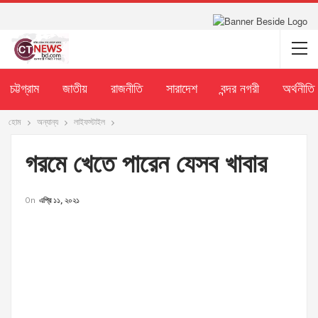
চট্টগ্রাম
জাতীয়
রাজনীতি
সারাদেশ
বন্দর নগরী
অর্থনীতি
হোম
অন্যান্য
লাইফস্টাইল
গরমে খেতে পারেন যেসব খাবার
On
এপ্রি ১১, ২০২১