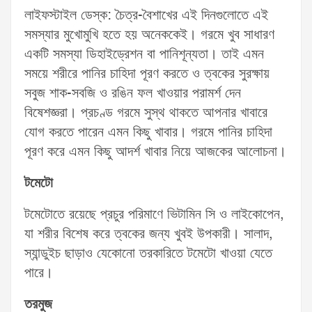
লাইফস্টাইল ডেস্ক: চৈত্র-বৈশাখের এই দিনগুলোতে এই
সমস্যার মুখোমুখি হতে হয় অনেককেই। গরমে খুব সাধারণ
একটি সমস্যা ডিহাইড্রেশন বা পানিশূন্যতা। তাই এমন
সময়ে শরীরে পানির চাহিদা পূরণ করতে ও ত্বকের সুরক্ষায়
সবুজ শাক-সবজি ও রঙিন ফল খাওয়ার পরামর্শ দেন
বিষেশজ্ঞরা। প্রচণ্ড গরমে সুস্থ থাকতে আপনার খাবারে
যোগ করতে পারেন এমন কিছু খাবার। গরমে পানির চাহিদা
পূরণ করে এমন কিছু আদর্শ খাবার নিয়ে আজকের আলোচনা।
টমেটো
টমেটোতে রয়েছে প্রচুর পরিমাণে ভিটামিন সি ও লাইকোপেন,
যা শরীর বিশেষ করে ত্বকের জন্য খুবই উপকারী। সালাদ,
স্যান্ডুইচ ছাড়াও যেকোনো তরকারিতে টমেটো খাওয়া যেতে
পারে।
তরমুজ