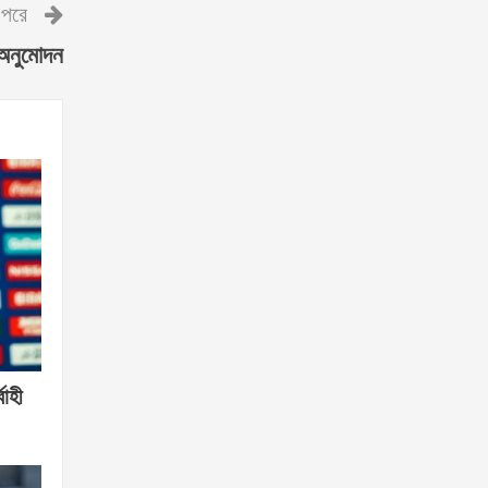
পরে
 অনুমোদন
বাহী