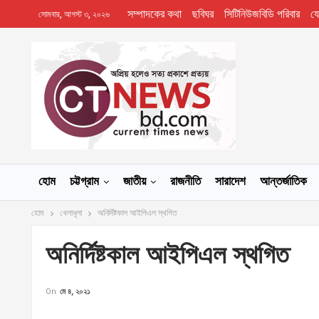
সম্পাদকের কথা
ছবিঘর
সিটিনিউজবিডি পরিবার
য
সোমবার, আগস্ট ৩, ২০২৬
হোম
চট্টগ্রাম
জাতীয়
রাজনীতি
সারাদেশ
আন্তর্জাতিক
হোম
খেলাধূলা
অনির্দিষ্টকাল আইপিএল স্থগিত
অনির্দিষ্টকাল আইপিএল স্থগিত
On
মে ৪, ২০২১