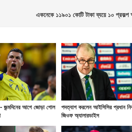
একনেকে ১১৯০১ কোটি টাকা ব্যয়ে ১০ প্রকল্প
- জন্মদিনের আগে জোড়া গোল
পদত্যাগ করলেন আইসিসির প্রধান নির্
ো
জিওফ অ্যালারডাইস