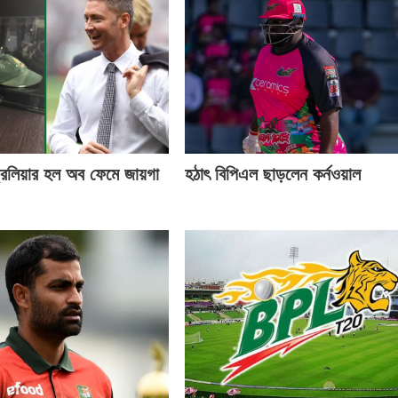
্রেলিয়ার হল অব ফেমে জায়গা
হঠাৎ বিপিএল ছাড়লেন কর্নওয়াল