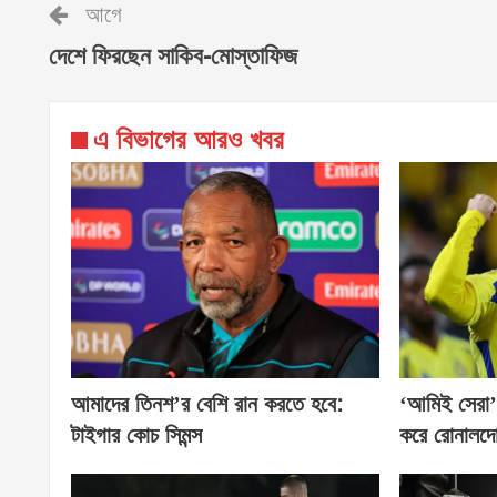
আগে
দেশে ফিরছেন সাকিব-মোস্তাফিজ
এ বিভাগের আরও খবর
আমাদের তিনশ’র বেশি রান করতে হবে:
‘আমিই সেরা’
টাইগার কোচ সিমন্স
করে রোনালদ