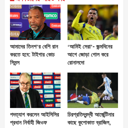
আমাদের তিনশ’র বেশি রান
‘আমিই সেরা’- জন্মদিনের
করতে হবে: টাইগার কোচ
আগে জোড়া গোল করে
সিমন্স
রোনালদো
পদত্যাগ করলেন আইসিসির
চিরপ্রতিদ্বন্দ্বী আর্জেন্টিনার
প্রধান নির্বাহী জিওফ
কাছে কুপোকাত ব্রাজিল,