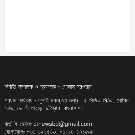
নির্বাহী সম্পাদক ও প্রকাশক - গোলাম সরওয়ার
প্রধান কার্যালয় - লুসাই ভবন(৩য় তলা) , ৫ সিডিএ সি/এ, মোমিন
রোড, চেরাগী পাহাড়, চট্টগ্রাম, বাংলাদেশ।
বার্তা ই-মেইলঃ ctnewsbd@gmail.com
যোগাযোগঃ ০৩১-৬২৬৫৬৩, ০১৮১৮-৪৭১৫৬৮