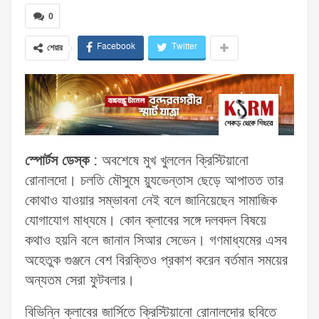
0
Facebook
Twitter
শেয়ার
স্পোর্টস ডেস্ক
:
অবশেষে মুখ খুললেন ক্রিস্টিয়ানো
রোনালদো। চলতি মৌসুমে য়্যুভেন্তাস ছেড়ে আপাতত তার
কোথাও যাওয়ার সম্ভাবনা নেই বলে জানিয়েছেন সামাজিক
যোগাযোগ মাধ্যমে। কোন ক্লাবের সঙ্গে দলবদল বিষয়ে
কথাও হয়নি বলে জানান সিআর সেভেন। গণমাধ্যমের এসব
অহেতুক গুঞ্জনে বেশ বিরক্তিও প্রকাশ করেন বর্তমান সময়ের
অন্যতম সেরা ফুটবলার।
বিভিন্নি ক্লাবের জার্সিতে ক্রিস্টিয়ানো রোনালদোর ছবিতে