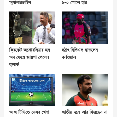
অ্যালারডাইস
৬-০ গোলে হার
ক্রিকেট অস্ট্রেলিয়ার হল
হঠাৎ বিপিএল ছাড়লেন
অব ফেমে জায়গা পেলেন
কর্নওয়াল
ক্লার্ক
আজ টিভিতে যেসব খেলা
জাতীয় দলে আর ফিরছেন না