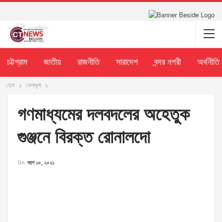
চট্টগ্রাম
জাতীয়
রাজনীতি
সারাদেশ
বন্দর নগরী
অর্থনীতি
হোম
খেলাধূলা
গণমাধ্যমের দলবদলের অহেতুক
গুঞ্জনে বিরক্ত রোনালদো
On
আগ ১৮, ২০২১