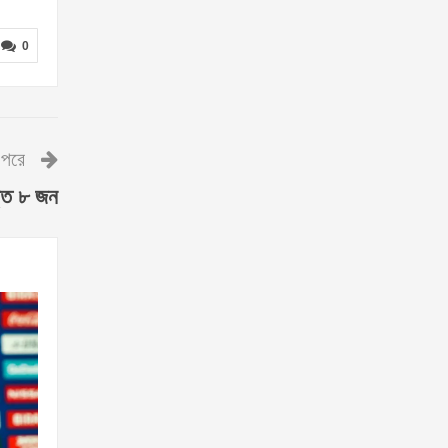
0
পরে
াক্ত ৮ জন