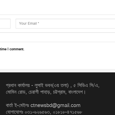
 time I comment.
প্রধান কার্যালয় - লুসাই ভবন(৩য় তলা) , ৫ সিডিএ সি/এ,
মোমিন রোড, চেরাগী পাহাড়, চট্টগ্রাম, বাংলাদেশ।
বার্তা ই-মেইলঃ ctnewsbd@gmail.com
যোগাযোগঃ ০৩১-৬২৬৫৬৩, ০১৮১৮-৪৭১৫৬৮