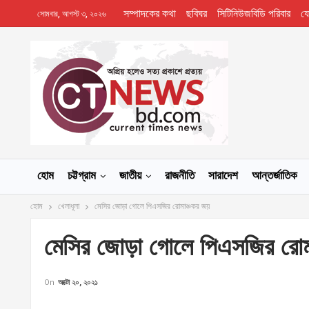
সম্পাদকের কথা
ছবিঘর
সিটিনিউজবিডি পরিবার
য
সোমবার, আগস্ট ৩, ২০২৬
হোম
চট্টগ্রাম
জাতীয়
রাজনীতি
সারাদেশ
আন্তর্জাতিক
হোম
খেলাধূলা
মেসির জোড়া গোলে পিএসজির রোমাঞ্চকর জয়
মেসির জোড়া গোলে পিএসজির রোম
On
অক্টো ২০, ২০২১