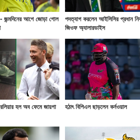
- জন্মদিনের আগে জোড়া গোল
পদত্যাগ করলেন আইসিসির প্রধান নির্
ো
জিওফ অ্যালারডাইস
্রেলিয়ার হল অব ফেমে জায়গা
হঠাৎ বিপিএল ছাড়লেন কর্নওয়াল