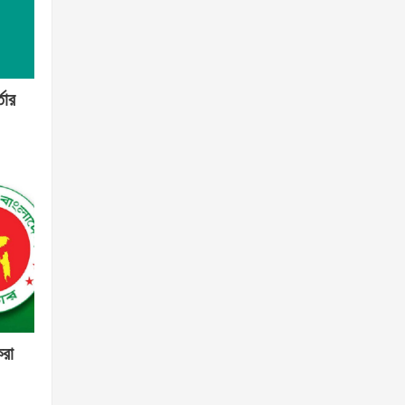
তার
করা