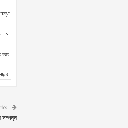
বস্থা
েবলকে
র করার
0
পরে
ন সম্পন্ন