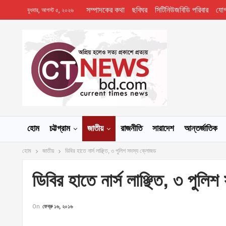
সম্পাদকের কথা
ছবিঘর
সিটিনিউজবিডি পরিবার
যো
বুধবার, আগস্ট ৫, ২০২৬
হোম
চট্টগ্রাম
জাতীয়
রাজনীতি
সারাদেশ
আন্তর্জাতিক
হোম
জাতীয়
ডিবির হাতে নার্স লাঞ্ছিত, ৩ পুলিশ সদস্য ক্লোজড
ডিবির হাতে নার্স লাঞ্ছিত, ৩ পুল
On
ফেব্রু ১৬, ২০১৬