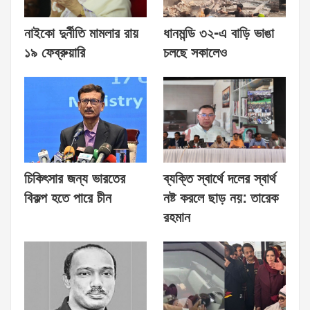
নাইকো দুর্নীতি মামলার রায়
ধানমন্ডি ৩২-এ বাড়ি ভাঙা
১৯ ফেব্রুয়ারি
চলছে সকালেও
চিকিৎসার জন্য ভারতের
ব্যক্তি স্বার্থে দলের স্বার্থ
বিকল্প হতে পারে চীন
নষ্ট করলে ছাড় নয়: তারেক
রহমান