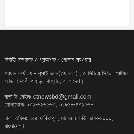
নির্বাহী সম্পাদক ও প্রকাশক - গোলাম সরওয়ার
প্রধান কার্যালয় - লুসাই ভবন(৩য় তলা) , ৫ সিডিএ সি/এ, মোমিন
রোড, চেরাগী পাহাড়, চট্টগ্রাম, বাংলাদেশ।
বার্তা ই-মেইলঃ ctnewsbd@gmail.com
যোগাযোগঃ ০৩১-৬২৬৫৬৩, ০১৮১৮-৪৭১৫৬৮
ঢাকা অফিসঃ ১০৫ ফকিরাপুল, মালেক মার্কেট, ঢাকা-১০০০,
বাংলাদেশ।