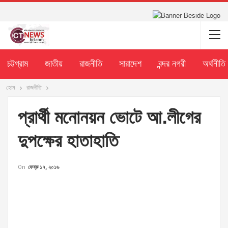
চট্টগ্রাম
জাতীয়
রাজনীতি
সারাদেশ
বন্দর নগরী
অর্থনীতি
হোম
রাজনীতি
প্রার্থী মনোনয়ন ভোটে আ.লীগের
দুপক্ষের হাতাহাতি
On
ফেব্রু ১৭, ২০১৬