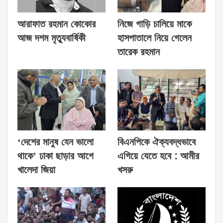
আরাফাত রহমান কোকোর
নিজে গাড়ি চালিয়ে মাকে
আজ দশম মৃত্যুবার্ষিকী
হাসপাতালে নিয়ে গেলেন
তারেক রহমান
‘দেশের মানুষ যেন ভালো
বিএনপিকে ঐক্যবদ্ধভাবে
থাকে’ ঢাকা ছাড়ার আগে
এগিয়ে যেতে হবে : আমীর
খালেদা জিয়া
খসরু