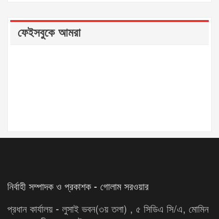
ফেইসবুকে আমরা
নির্বাহী সম্পাদক ও প্রকাশক - গোলাম সরওয়ার
প্রধান কার্যালয় - লুসাই ভবন(৩য় তলা) , ৫ সিডিএ সি/এ, মোমিন