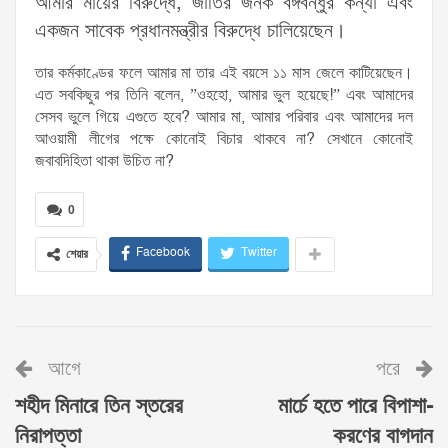
আমার মায়ের বিরুদ্ধে, জাতির জনক বঙ্গবন্ধুর কন্যা এবং
একজন সাবেক প্রধানমন্ত্রীর বিরুদ্ধে চালিয়েছেন।
তার কর্মকাণ্ডের ফলে আমার মা তার এই বয়সে ১১ মাস জেলে কাটিয়েছেন।
এত সবকিছুর পর তিনি বলেন, ”ওহহো, আমার ভুল হয়েছে!” এবং আমাদের
সেসব ভুলে গিয়ে এগুতে হবে? আমার মা, আমার পরিবার এবং আমাদের দল
আওয়ামী লীগের পক্ষে কোনোই বিচার থাকবে না? সেখানে কোনোই
জবাবদিহিতা থাকা উচিত না?
0
Facebook
Twitter
শেয়ার
আগে
পরে
শহীদ মিনারে তিন স্তরের
মার্চে হতে পারে বিপাশা-
নিরাপত্তা
করণের বাগদান