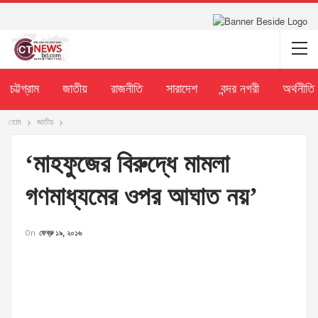
চট্টগ্রাম
জাতীয়
রাজনীতি
সারাদেশ
বন্দর নগরী
অর্থনীতি
হোম
জাতীয়
‘মাহফুজের বিরুদ্ধে মামলা
গণমাধ্যমের ওপর আঘাত নয়’
On
ফেব্রু ১৯, ২০১৬