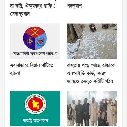
না করি, ঐক্যবদ্ধ থাকি :
পদত্যাগ
সেনাপ্রধান
কক্সবাজারে বিমান ঘাঁটিতে
রাস্তায় পড়ে আছে হাজারো
হামলা
এনআইডি কার্ড, কারণ
জানতে তদন্ত কমিটি গঠন