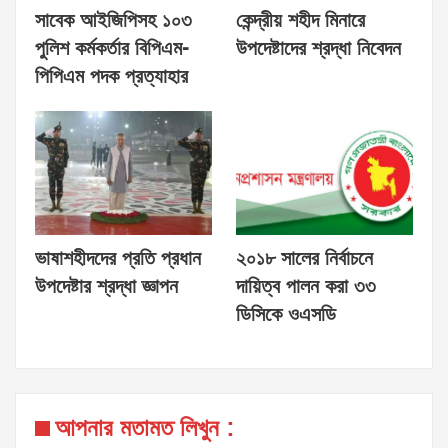
সাবেক আইজিপিসহ ১০৩
কেন্দ্রীয় শহীদ মিনারে
পুলিশ কর্মকর্তার বিপিএম-
উপদেষ্টাদের শ্রদ্ধা নিবেদন
পিপিএম পদক প্রত্যাহার
ভাষাশহীদদের প্রতি প্রধান
২০১৮ সালের নির্বাচনে
উপদেষ্টার শ্রদ্ধা জ্ঞাপন
দায়িত্ব পালন করা ৩৩
ডিসিকে ওএসডি
আপনার মতামত লিখুন :