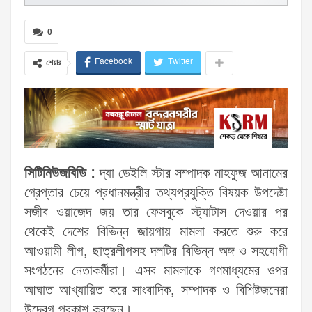
0
Facebook
Twitter
শেয়ার
সিটিনিউজবিডি :
দ্যা ডেইলি স্টার সম্পাদক মাহফুজ আনামের
গ্রেপ্তার চেয়ে প্রধানমন্ত্রীর তথ্যপ্রযুক্তি বিষয়ক উপদেষ্টা
সজীব ওয়াজেদ জয় তার ফেসবুকে স্ট্যাটাস দেওয়ার পর
থেকেই দেশের বিভিন্ন জায়গায় মামলা করতে শুরু করে
আওয়ামী লীগ, ছাত্রলীগসহ দলটির বিভিন্ন অঙ্গ ও সহযোগী
সংগঠনের নেতাকর্মীরা। এসব মামলাকে গণমাধ্যমের ওপর
আঘাত আখ্যায়িত করে সাংবাদিক, সম্পাদক ও বিশিষ্টজনেরা
উদ্বেগ প্রকাশ করছেন।