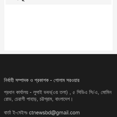
নির্বাহী সম্পাদক ও প্রকাশক - গোলাম সরওয়ার
প্রধান কার্যালয় - লুসাই ভবন(৩য় তলা) , ৫ সিডিএ সি/এ, মোমিন
রোড, চেরাগী পাহাড়, চট্টগ্রাম, বাংলাদেশ।
বার্তা ই-মেইলঃ ctnewsbd@gmail.com