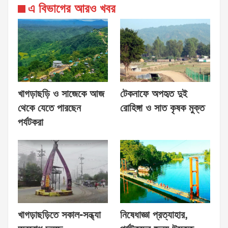
এ বিভাগের আরও খবর
খাগড়াছড়ি ও সাজেকে আজ
টেকনাফে অপহৃত দুই
থেকে যেতে পারছেন
রোহিঙ্গা ও সাত কৃষক মুক্ত
পর্যটকরা
খাগড়াছড়িতে সকাল-সন্ধ্যা
নিষেধাজ্ঞা প্রত্যাহার,