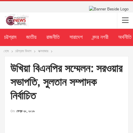
চট্টগ্রাম
জাতীয়
রাজনীতি
সারাদেশ
বন্দর নগরী
অর্থনীতি
হোম
চট্টগ্রাম বিভাগ
কক্সবাজার
উখিয়া বিএনপির সম্মেলন: সরওয়ার
সভাপতি, সুলতান সম্পাদক
নির্বাচিত
On
ফেব্রু ২৮, ২০১৬