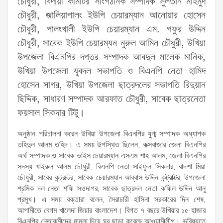
চৌধুরী, বিদায়ী কমিটির সাংগঠনিক সম্পাদক সুলতান মাহমুদ
চৌধুরী, জালিয়াপালং ইউপি চেয়ারম্যান আনোয়ার হোসেন
চৌধুরী, পালংখালী ইউপি চেয়ারম্যান এম. গফুর উদ্দিন
চৌধুরী, সাবেক ইউপি চেয়ারম্যন নুরুল আমিন চৌধুরী, উখিয়া
উপজেলা বিএনপির দপ্তর সম্পাদক আবদুল মালেক মানিক,
উখিয়া উপজেলা যুবদল সভাপতি ও বিএনপি নেতা হামিদ
হোসেন সাগর, উখিয়া উপজেলা ছাত্রদলের সভাপতি রিদুয়ান
ছিদ্দিক, সাধারণ সম্পাদক আরফাত চৌধুরী, সাবেক ছাত্রনেতা
ফয়সাল সিকদার টিটু।
অনুষ্ঠান পরিচালনা করেন উখিয়া উপজেলা বিএনপির যুগ্ম সম্পাদক অধ্যাপক
তহিদুল আলম তহিদ। এ সময় উপস্থিত ছিলেন, কক্সবাজার জেলা বিএনপির
অর্থ সম্পাদক ও সাবেক ভাইস চেয়ারম্যান এসএম শাহ আলম, জেলা বিএনপির
সদস্য খাইরুল আলম চৌধুরী, বিএনপি নেতা সাইফুল সিকদার, বাদশা মিয়া
চৌধুরী, সাবের কন্ট্রাক্টর, সাবেক চেয়ারম্যান আব্বাস উদ্দিন কন্ট্রাক্টর, উপজেলা
শ্রমিক দল নেতা শফি সওদাগর, সাবেক ছাত্রদল নেতা কফিল উদ্দিন আনু
প্রমূখ। এ সময় বক্তারা বলেন, সৈরাচারী হাসিনা সরকারের দিন শেষ,
আগামীতে বেগম খালেদা জিয়ার বাংলাদেশ। বিগত ৭ বছরে উখিয়ার ১৫ হাজার
বিএনপির নেতাকর্মীদের মামলা দিয়ে ঘর ছাড়া করেছে আওয়ামীলীগ। ভবিষ্যতে