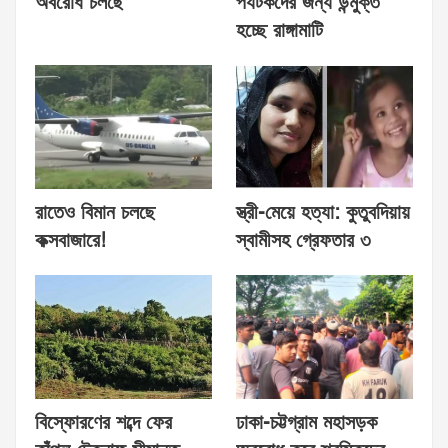
অবরোধ চলছে
পর্যটকদের জন্য উন্মুক্ত
হচ্ছে রাঙ্গামাটি
রাতেও বিমান চলছে
স্ত্রী-মেয়ে হত্যা: কুতুবদিয়ায়
কক্সবাজারে!
স্বামীসহ গ্রেফতার ৩
বিস্ফোরণের শব্দে ফের
ঢাকা-চট্টগ্রাম মহাসড়ক