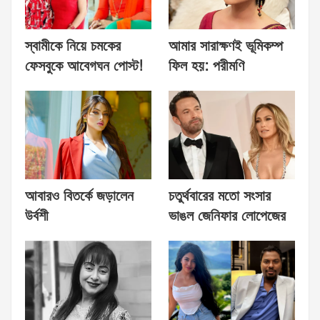
স্বামীকে নিয়ে চমকের
আমার সারাক্ষণই ভূমিকম্প
ফেসবুকে আবেগঘন পোস্ট!
ফিল হয়: পরীমণি
আবারও বিতর্কে জড়ালেন
চতুর্থবারের মতো সংসার
উর্বশী
ভাঙল জেনিফার লোপেজের