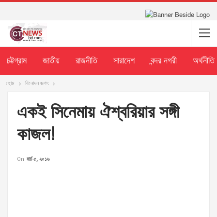
চট্টগ্রাম
জাতীয়
রাজনীতি
সারাদেশ
বন্দর নগরী
অর্থনীতি
হোম
বিনোদন জগৎ
একই সিনেমায় ঐশ্বরিয়ার সঙ্গী
কাজল!
On
মার্চ ৫, ২০১৬