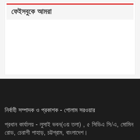
ফেইসবুকে আমরা
নির্বাহী সম্পাদক ও প্রকাশক - গোলাম সরওয়ার
প্রধান কার্যালয় - লুসাই ভবন(৩য় তলা) , ৫ সিডিএ সি/এ, মোমিন
রোড, চেরাগী পাহাড়, চট্টগ্রাম, বাংলাদেশ।