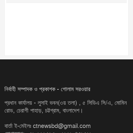
নির্বাহী সম্পাদক ও প্রকাশক - গোলাম সরওয়ার
প্রধান কার্যালয় - লুসাই ভবন(৩য় তলা) , ৫ সিডিএ সি/এ, মোমিন
রোড, চেরাগী পাহাড়, চট্টগ্রাম, বাংলাদেশ।
বার্তা ই-মেইলঃ ctnewsbd@gmail.com