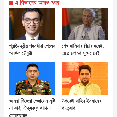
এ বিভাগের আরও খবর
প্রতিমন্ত্রীর পদমর্যাদা পেলেন
শেখ হাসিনার বিচার হবেই,
আশিক চৌধুরী
এতে কোনো সন্দেহ নেই
আমরা নিজেরা ভেদাভেদ সৃষ্টি
উপদেষ্টা নাহিদ ইসলামের
না করি, ঐক্যবদ্ধ থাকি :
পদত্যাগ
সেনাপ্রধান