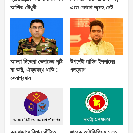
আশিক চৌধুরী
এতে কোনো সন্দেহ নেই
আমরা নিজেরা ভেদাভেদ সৃষ্টি
উপদেষ্টা নাহিদ ইসলামের
না করি, ঐক্যবদ্ধ থাকি :
পদত্যাগ
সেনাপ্রধান
কক্সবাজারে বিমান ঘাঁটিতে
সাবেক আইজিপিসহ ১০৩