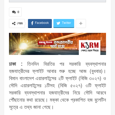
0
Facebook
Twitter
শেয়ার
ঢাকা :
তিনদিন বিরতির পর সরকারি ব্যবস্থাপনার
হজযাত্রীদের ফ্লাইট আবার শুরু হচ্ছে আজ (বুধবার)।
বিমান বাংলাদেশ এয়ারলাইন্সের ২টি ফ্লাইট (বিজি ৩০২৭) ও
সৌদি এয়ারলাইন্সের ১টিসহ (বিজি ৫০২৭) ৩টি ফ্লাইট
সরকারি ব্যবস্থাপনার হজযাত্রীদের নিয়ে সৌদি আরবে
পৌঁছানোর কথা রয়েছে। মক্কা থেকে প্রকাশিত হজ বুলেটিন
সূত্রে এ তথ্য জানা গেছে।