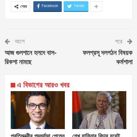
Facebook
Twitter
শেয়ার
আগে
পরে
আজ গুলশানে হলদে বাস-
ফলপ্রসূ দলগঠন বিষয়ক
রিকশা নামছে
কর্মশালা
এ বিভাগের আরও খবর
প্রতিমন্ত্রীর পদমর্যাদা পেলেন
শেখ হাসিনার বিচার হবেই,