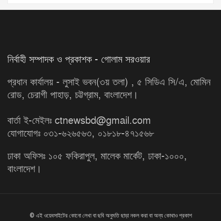
নির্বাহী সম্পাদক ও প্রকাশক - গোলাম সরওয়ার
প্রধান কার্যালয় - লুসাই ভবন(৩য় তলা) , ৫ সিডিএ সি/এ, মোমিন
রোড, চেরাগী পাহাড়, চট্টগ্রাম, বাংলাদেশ।
বার্তা ই-মেইলঃ ctnewsbd@gmail.com
যোগাযোগঃ ০৩১-৬২৬৫৬৩, ০১৮১৮-৪৭১৫৬৮
ঢাকা অফিসঃ ১০৫ ফকিরাপুল, মালেক মার্কেট, ঢাকা-১০০০,
বাংলাদেশ।
© এই ওয়েবসাইটের কোনো লেখা বা ছবি অনুমতি ছাড়া নকল করা বা অন্য কোথাও প্রকাশ