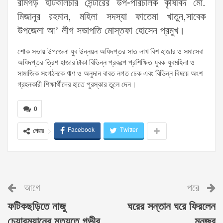
রামগড় হটিকালচার সেন্টারের উপ-পরিচালক কৃষিবিদ মো.
মিজানুর রহমান, মহিলা সদস্যা ফাতেমা খাতুন,সাবেক
উপজেলা আ’ লীগ সভাপতি মোস্তফা হোসেন প্রমুখ।
শোক সভায় উপজেলা যুব উন্নয়ন অধিদপ্তর-সাত লাখ বিশ হাজার ও সমাসেবা
অধিদপ্তর-ত্রিশ হাজার টাকা বিভিন্ন প্রকল্পে প্রশিক্ষিত যুবক-যুবমহিলা ও
সামাজিক সংগঠনকে ঋণ ও অনুদান বাবত নগত চেক এবং বিভিন্ন বিষয়ে অংশ
গ্রহনকারী শিক্ষার্থীদের হাতে পুরস্কার তুলে দেন।
0
Facebook
Twitter
শেয়ার
আগে
পরে
ফটিকছড়িতে নাজু
ঘরের সন্তান ঘরে ফিরলেন
চেয়ারম্যানের মৃত্যুতে গভীর
মনজুর