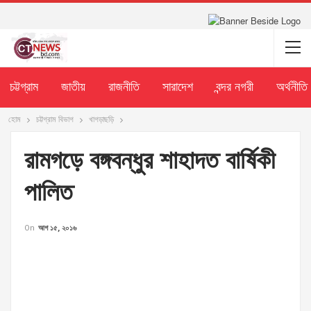
চট্টগ্রাম
জাতীয়
রাজনীতি
সারাদেশ
বন্দর নগরী
অর্থনীতি
হোম
চট্টগ্রাম বিভাগ
খাগড়াছড়ি
রামগড়ে বঙ্গবন্ধুর শাহাদত বার্ষিকী
পালিত
On
আগ ১৫, ২০১৬