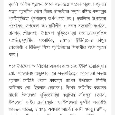
র‌্যালি অফিস প্রাঙ্গন থেকে শুরু হয়ে শহরের প্রধান প্রধান
সড়ক প্রদক্ষিণ শেষে বিজয় ভার্স্কযের সম্মূখে রক্ষিত বঙ্গবন্ধুর
প্রতিকৃতিতে পুম্পমাল্য অর্পণ করা হয়। র‌্যালিতে উপজেলা
প্রশাসন, উপজেলা আওয়ামীলীগ ও সকল সহযোগী সংগঠন,
রামগড় পৌরসভা, উপজেলা মুক্তিযোদ্ধা সংসদ,সাংষ্কৃতিক
সংগঠন,স্থানীয় সাংবাদিক, রামগড় ইউনিয়নের বিপুল
নেতাকর্মী ও বিভিন্ন শিক্ষা প্রতিষ্ঠানের শিক্ষার্থীরা অংশ গ্রহন
করে।
পরে উপজেলা আ’লীগের আহবায়ক ও ১নং ইউপি চেয়ারম্যান
মো. শাহআলম মজুমদার এর সভাপতিত্বে আলোচনা সভায়
প্রধান অতিথি থেকে বক্তব্য রাখেন উপজেলা নির্বাহী
অফিসার মো. ইকবাল হোসেন। বিশেষ অতিথির বক্তব্য
রাখেন উপজেলা মুক্তিযোদ্ধা কমান্ডার মফিজুর রহমান,
উপজেলা ভাইস চেয়ারম্যান ও উপজেলা যুবলীগ সভাপতি
আবদুল কাদের, রামগড় এএসপি সার্কেল কাজী হুমায়ুন রশীদ,