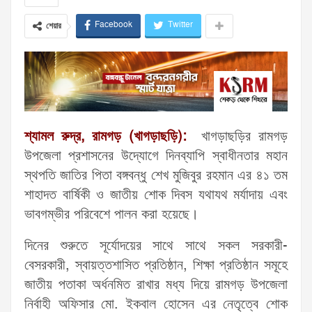
Facebook
Twitter
শেয়ার
শ্যামল রুদ্র, রামগড় (খাগড়াছড়ি):
খাগড়াছড়ির রামগড়
উপজেলা প্রশাসনের উদ্যোগে দিনব্যাপি স্বাধীনতার মহান
স্থপতি জাতির পিতা বঙ্গবন্ধু শেখ মুজিবুর রহমান এর ৪১ তম
শাহাদত বার্ষিকী ও জাতীয় শোক দিবস যথাযথ মর্যাদায় এবং
ভাবগম্ভীর পরিবেশে পালন করা হয়েছে।
দিনের শুরুতে সূর্যোদয়ের সাথে সাথে সকল সরকারী-
বেসরকারী, স্বায়ত্তশাসিত প্রতিষ্ঠান, শিক্ষা প্রতিষ্ঠান সমূহে
জাতীয় পতাকা অর্ধনমিত রাখার মধ্য দিয়ে রামগড় উপজেলা
নির্বাহী অফিসার মো. ইকবাল হোসেন এর নেতৃত্বে শোক