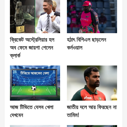
ক্রিকেট অস্ট্রেলিয়ার হল
হঠাৎ বিপিএল ছাড়লেন
অব ফেমে জায়গা পেলেন
কর্নওয়াল
ক্লার্ক
আজ টিভিতে যেসব খেলা
জাতীয় দলে আর ফিরছেন না
দেখবেন
তামিম!