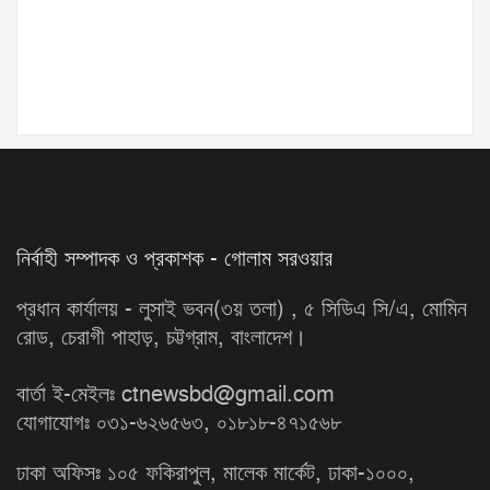
নির্বাহী সম্পাদক ও প্রকাশক - গোলাম সরওয়ার
প্রধান কার্যালয় - লুসাই ভবন(৩য় তলা) , ৫ সিডিএ সি/এ, মোমিন
রোড, চেরাগী পাহাড়, চট্টগ্রাম, বাংলাদেশ।
বার্তা ই-মেইলঃ ctnewsbd@gmail.com
যোগাযোগঃ ০৩১-৬২৬৫৬৩, ০১৮১৮-৪৭১৫৬৮
ঢাকা অফিসঃ ১০৫ ফকিরাপুল, মালেক মার্কেট, ঢাকা-১০০০,