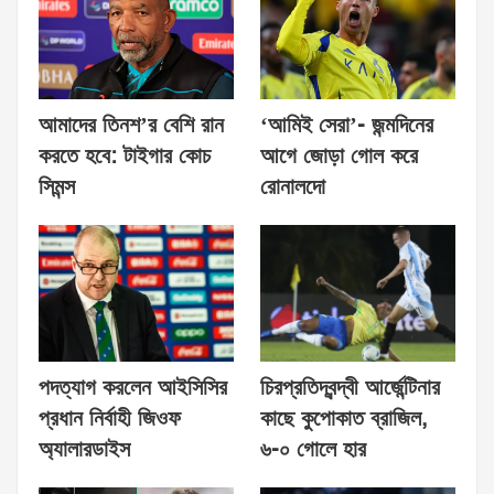
আমাদের তিনশ’র বেশি রান
‘আমিই সেরা’- জন্মদিনের
করতে হবে: টাইগার কোচ
আগে জোড়া গোল করে
সিমন্স
রোনালদো
পদত্যাগ করলেন আইসিসির
চিরপ্রতিদ্বন্দ্বী আর্জেন্টিনার
প্রধান নির্বাহী জিওফ
কাছে কুপোকাত ব্রাজিল,
অ্যালারডাইস
৬-০ গোলে হার