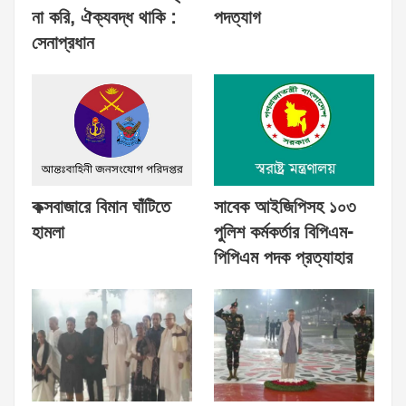
না করি, ঐক্যবদ্ধ থাকি :
পদত্যাগ
সেনাপ্রধান
কক্সবাজারে বিমান ঘাঁটিতে
সাবেক আইজিপিসহ ১০৩
হামলা
পুলিশ কর্মকর্তার বিপিএম-
পিপিএম পদক প্রত্যাহার