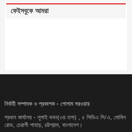
ফেইসবুকে আমরা
নির্বাহী সম্পাদক ও প্রকাশক - গোলাম সরওয়ার
প্রধান কার্যালয় - লুসাই ভবন(৩য় তলা) , ৫ সিডিএ সি/এ, মোমিন
রোড, চেরাগী পাহাড়, চট্টগ্রাম, বাংলাদেশ।