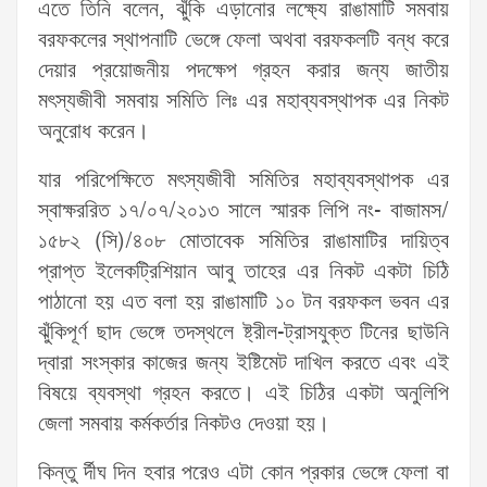
এতে তিনি বলেন, ঝুঁকি এড়ানোর লক্ষ্যে রাঙামাটি সমবায়
বরফকলের স্থাপনাটি ভেঙ্গে ফেলা অথবা বরফকলটি বন্ধ করে
দেয়ার প্রয়োজনীয় পদক্ষেপ গ্রহন করার জন্য জাতীয়
মৎস্যজীবী সমবায় সমিতি লিঃ এর মহাব্যবস্থাপক এর নিকট
অনুরোধ করেন।
যার পরিপেক্ষিতে মৎস্যজীবী সমিতির মহাব্যবস্থাপক এর
স্বাক্ষররিত ১৭/০৭/২০১৩ সালে স্মারক লিপি নং- বাজামস/
১৫৮২ (সি)/৪০৮ মোতাবেক সমিতির রাঙামাটির দায়িত্ব
প্রাপ্ত ইলেকট্রিশিয়ান আবু তাহের এর নিকট একটা চিঠি
পাঠানো হয় এত বলা হয় রাঙামাটি ১০ টন বরফকল ভবন এর
ঝুঁকিপূর্ণ ছাদ ভেঙ্গে তদস্থলে ষ্ট্রীল-ট্রাসযুক্ত টিনের ছাউনি
দ্বারা সংস্কার কাজের জন্য ইষ্টিমেট দাখিল করতে এবং এই
বিষয়ে ব্যবস্থা গ্রহন করতে। এই চিঠির একটা অনুলিপি
জেলা সমবায় কর্মকর্তার নিকটও দেওয়া হয়।
কিন্তু র্দীঘ দিন হবার পরেও এটা কোন প্রকার ভেঙ্গে ফেলা বা