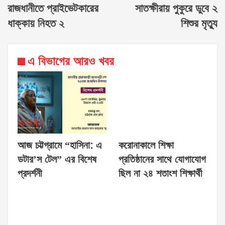
রাজধানীতে প্রাইভেটকারের
সাতক্ষীরায় পুকুরে ডুবে ২
ধাক্কায় নিহত ২
শিশুর মৃত্যু
এ বিভাগের আরও খবর
আজ চট্টগ্রামে “হাসিনা: এ
করোনাকালে শিক্ষা
ডটার’স টেল” এর বিশেষ
প্রতিষ্ঠানের সাথে যোগাযোগ
প্রদর্শনী
ছিল না ২৪ শতাংশ শিক্ষার্থী