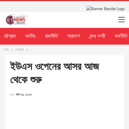
চট্টগ্রাম
জাতীয়
রাজনীতি
সারাদেশ
বন্দর নগরী
অর্থনীতি
হোম
খেলাধূলা
ইউএস ওপেনের আসর আজ
থেকে শুরু
On
আগ ২৯, ২০১৬