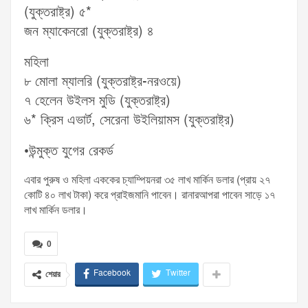
(যুক্তরাষ্ট্র) ৫*
জন ম্যাকেনরো (যুক্তরাষ্ট্র) ৪
মহিলা
৮ মোলা ম্যালরি (যুক্তরাষ্ট্র-নরওয়ে)
৭ হেলেন উইলস মুডি (যুক্তরাষ্ট্র)
৬* ক্রিস এভার্ট, সেরেনা উইলিয়ামস (যুক্তরাষ্ট্র)
•উন্মুক্ত যুগের রেকর্ড
এবার পুরুষ ও মহিলা এককের চ্যাম্পিয়নরা ৩৫ লাখ মার্কিন ডলার (প্রায় ২৭
কোটি ৪০ লাখ টাকা) করে প্রাইজমানি পাবেন। রানারআপরা পাবেন সাড়ে ১৭
লাখ মার্কিন ডলার।
0
Facebook
Twitter
শেয়ার