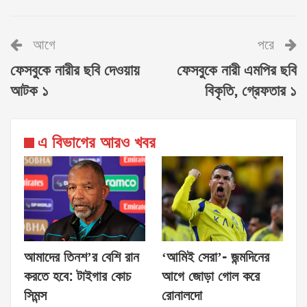
আগে
পরে
ফেসবুকে নারীর ছ‌বি দেওয়ায়
ফেসবুকে নারী এমপির ছবি
আটক ১
বিকৃতি, গ্রেফতার ১
এ বিভাগের আরও খবর
আমাদের তিনশ’র বেশি রান
‘আমিই সেরা’- জন্মদিনের
করতে হবে: টাইগার কোচ
আগে জোড়া গোল করে
সিমন্স
রোনালদো