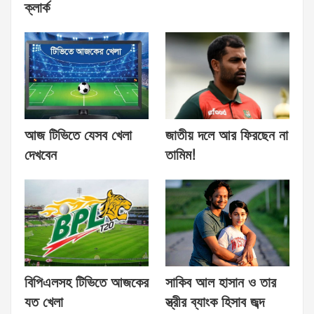
ক্লার্ক
আজ টিভিতে যেসব খেলা
জাতীয় দলে আর ফিরছেন না
দেখবেন
তামিম!
বিপিএলসহ টিভিতে আজকের
সাকিব আল হাসান ও তার
যত খেলা
স্ত্রীর ব্যাংক হিসাব জব্দ