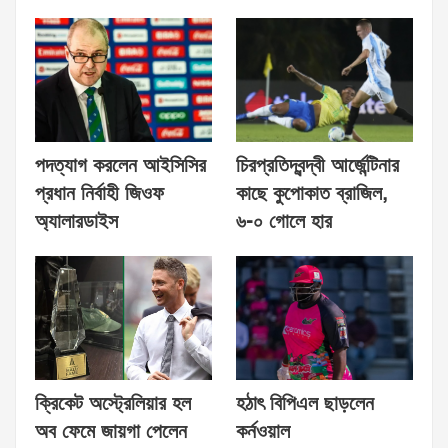
পদত্যাগ করলেন আইসিসির
চিরপ্রতিদ্বন্দ্বী আর্জেন্টিনার
প্রধান নির্বাহী জিওফ
কাছে কুপোকাত ব্রাজিল,
অ্যালারডাইস
৬-০ গোলে হার
ক্রিকেট অস্ট্রেলিয়ার হল
হঠাৎ বিপিএল ছাড়লেন
অব ফেমে জায়গা পেলেন
কর্নওয়াল