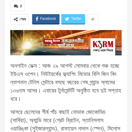
0
Facebook
Twitter
শেয়ার
অনলাইন ডেক্স : আজ ২৯ আগস্ট সোমবার থেকে শুরু হচ্ছে
ইউএস ওপেন। নিউইয়র্কের ফ্ল্যাশিং মিডোর বিলি জিন কিং
ন্যাশনাল টেনিস সেন্টারে বসছে বছরের শেষ গ্র্যান্ড স্লামের
১৩৬তম আসর। এবারের টুর্নামেন্টটি অনুষ্ঠিত হবে দুই সপ্তাহ
ধরে।
আসরে ছেলেদের শীর্ষ পাঁচ বাছাই নোভাক জোকোভিচ
(সার্বিয়া), অ্যান্ডি মারে (গ্রেট ব্রিটেন, স্তানিসলাস
ওয়ারিঙ্কা (সুইজারল্যান্ড), রাফায়েল নাদাল (স্পেন), মিলোস