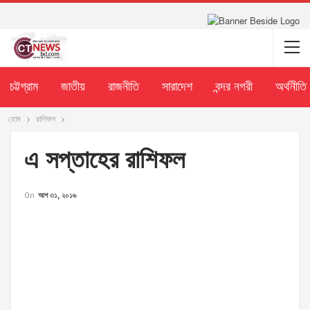
চট্টগ্রাম
জাতীয়
রাজনীতি
সারাদেশ
বন্দর নগরী
অর্থনীতি
হোম
রাশিফল
এ সপ্তাহের রাশিফল
On
আগ ৩১, ২০১৬