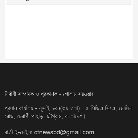
নির্বাহী সম্পাদক ও প্রকাশক - গোলাম সরওয়ার
প্রধান কার্যালয় - লুসাই ভবন(৩য় তলা) , ৫ সিডিএ সি/এ, মোমিন
রোড, চেরাগী পাহাড়, চট্টগ্রাম, বাংলাদেশ।
বার্তা ই-মেইলঃ ctnewsbd@gmail.com