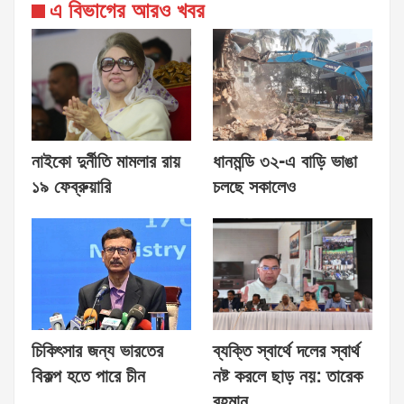
এ বিভাগের আরও খবর
নাইকো দুর্নীতি মামলার রায়
ধানমন্ডি ৩২-এ বাড়ি ভাঙা
১৯ ফেব্রুয়ারি
চলছে সকালেও
চিকিৎসার জন্য ভারতের
ব্যক্তি স্বার্থে দলের স্বার্থ
বিকল্প হতে পারে চীন
নষ্ট করলে ছাড় নয়: তারেক
রহমান