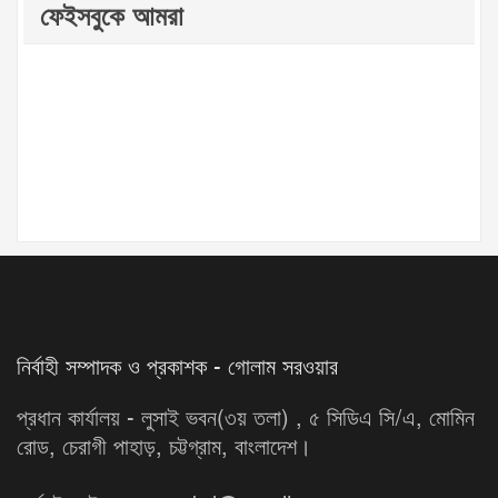
ফেইসবুকে আমরা
নির্বাহী সম্পাদক ও প্রকাশক - গোলাম সরওয়ার
প্রধান কার্যালয় - লুসাই ভবন(৩য় তলা) , ৫ সিডিএ সি/এ, মোমিন
রোড, চেরাগী পাহাড়, চট্টগ্রাম, বাংলাদেশ।