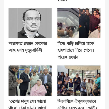
আরাফাত রহমান কোকোর
নিজে গাড়ি চালিয়ে মাকে
আজ দশম মৃত্যুবার্ষিকী
হাসপাতালে নিয়ে গেলেন
তারেক রহমান
‘দেশের মানুষ যেন ভালো
বিএনপিকে ঐক্যবদ্ধভাবে
থাকে’ ঢাকা ছাড়ার আগে
এগিয়ে যেতে হবে : আমীর