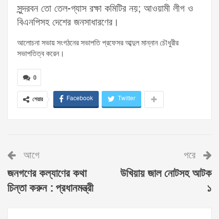
সুন্দরবন তো তেল-গ্যাস রক্ষা কমিটির নয়; আওয়ামী লীগ ও
বিএনপিসহ দেশের জনসাধারণের।
আলোচনা সভায় সংগঠনের সভাপতি প্রফেসর আব্দুল মান্নান চৌধুরীর
সভাপতিত্ব করেন।
0
Facebook
Twitter
শেয়ার
আগে
পরে
জনগণের কল্যাণের কথা
উখিয়ায় জাল নোটসহ আটক
চিন্তা করুন : প্রধানমন্ত্রী
১