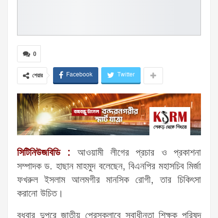
0
Facebook
Twitter
শেয়ার
সিটিনিউজবিডি :
আওয়ামী লীগের প্রচার ও প্রকাশনা
সম্পাদক ড. হাছান মাহমুদ বলেছেন, বিএনপির মহাসচিব মির্জা
ফখরুল ইসলাম আলমগীর মানসিক রোগী, তার চিকিৎসা
করানো উচিত।
বুধবার দুপুরে জাতীয় প্রেসক্লাবে স্বাধীনতা শিক্ষক পরিষদ