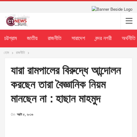
চট্টগ্রাম
জাতীয়
রাজনীতি
সারাদেশ
বন্দর নগরী
অর্থনীতি
হোম
রাজনীতি
যারা রামপালের বিরুদ্ধে আন্দোলন
করছেন তারা বৈজ্ঞানিক নিয়ম
মানছেন না : হাছান মাহমুদ
On
অক্টো ৫, ২০১৬