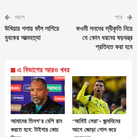
আগে
পরে
উখিয়ায় গলায় ফাঁস লাগিয়ে
কওমী সনদের স্বীকৃতি নিয়ে
যুবকের আত্মহত্যা
যে কোন ধরনের ষড়যন্ত্র
প্রতিহত করা হবে
এ বিভাগের আরও খবর
আমাদের তিনশ’র বেশি রান
‘আমিই সেরা’- জন্মদিনের
করতে হবে: টাইগার কোচ
আগে জোড়া গোল করে