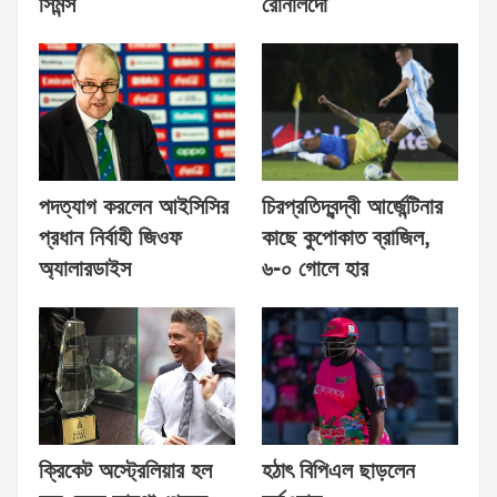
সিমন্স
রোনালদো
পদত্যাগ করলেন আইসিসির
চিরপ্রতিদ্বন্দ্বী আর্জেন্টিনার
প্রধান নির্বাহী জিওফ
কাছে কুপোকাত ব্রাজিল,
অ্যালারডাইস
৬-০ গোলে হার
ক্রিকেট অস্ট্রেলিয়ার হল
হঠাৎ বিপিএল ছাড়লেন