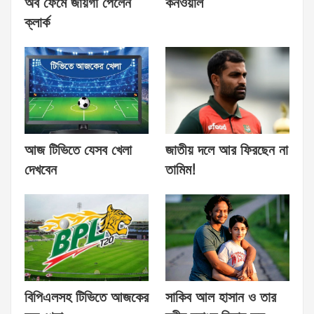
অব ফেমে জায়গা পেলেন
কর্নওয়াল
ক্লার্ক
আজ টিভিতে যেসব খেলা
জাতীয় দলে আর ফিরছেন না
দেখবেন
তামিম!
বিপিএলসহ টিভিতে আজকের
সাকিব আল হাসান ও তার