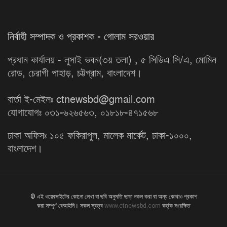
নির্বাহী সম্পাদক ও প্রকাশক - গোলাম সরওয়ার
প্রধান কার্যালয় - লুসাই ভবন(৩য় তলা) , ৫ সিডিএ সি/এ, মোমিন
রোড, চেরাগী পাহাড়, চট্টগ্রাম, বাংলাদেশ।
বার্তা ই-মেইলঃ ctnewsbd@gmail.com
যোগাযোগঃ ০৩১-৬২৬৫৬৩, ০১৮১৮-৪৭১৫৬৮
ঢাকা অফিসঃ ১০৫ ফকিরাপুল, মালেক মার্কেট, ঢাকা-১০০০,
বাংলাদেশ।
© এই ওয়েবসাইটের কোনো লেখা বা ছবি অনুমতি ছাড়া নকল করা বা অন্য কোথাও প্রকাশ
করা সম্পূর্ণ বেআইনি। সকল স্বত্ব
www.ctnewsbd.com
কর্তৃক সংরক্ষিত