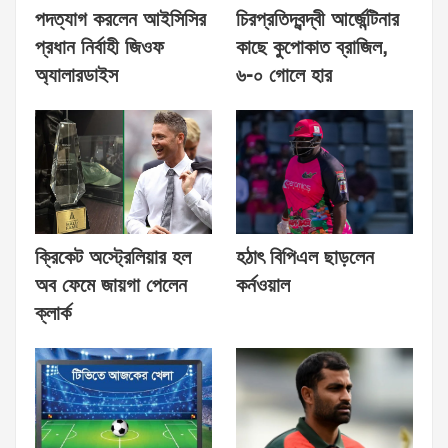
পদত্যাগ করলেন আইসিসির
চিরপ্রতিদ্বন্দ্বী আর্জেন্টিনার
প্রধান নির্বাহী জিওফ
কাছে কুপোকাত ব্রাজিল,
অ্যালারডাইস
৬-০ গোলে হার
ক্রিকেট অস্ট্রেলিয়ার হল
হঠাৎ বিপিএল ছাড়লেন
অব ফেমে জায়গা পেলেন
কর্নওয়াল
ক্লার্ক