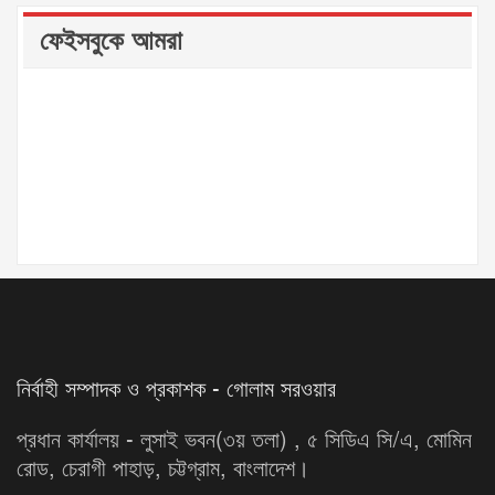
ফেইসবুকে আমরা
নির্বাহী সম্পাদক ও প্রকাশক - গোলাম সরওয়ার
প্রধান কার্যালয় - লুসাই ভবন(৩য় তলা) , ৫ সিডিএ সি/এ, মোমিন
রোড, চেরাগী পাহাড়, চট্টগ্রাম, বাংলাদেশ।